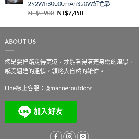
292Wh80000mAh320W紅色款
NT$2,450。
NT$2,205。
原
目
NT$
9,900
NT$
7,450
始
前
價
價
格：
格：
ABOUT US
NT$9,900。
NT$7,450。
總是要把路走得更遠，才能看得清楚身邊的風景，
感受週遭的溫情，領略大自然的雄偉。
Line線上客服：@manneroutdoor