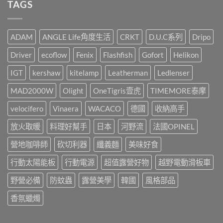
TAGS
伴，
山
言
便
戶
IGT
裡
快
外
挺
一
速?〉
點
你
處
中
燈
就
野
ADAM
ANGLE Life角度生活
CRKT
D.U.C系列
Dripo
儀
這
營
式
樣
風
Driver
ecoflow
Fenix
Flashfish
Gofort
Helikon
感，
辦!!!〉
露
都
中
營
是
IGT
kershaw
kitelamp
Leatherman
Ledlenser
區，
靠
3
這
MAD2000W
Olight
OneTigris壹虎
TIMEMORE泰摩
年
盞!!!〉
間
中
承
velocifero
Vinaera
WACACO
德國
收納高手
載
了
放火取暖
料理好幫手
日本
河野流
法國OPINEL
許
多
營地咖啡師
砍切利器
纖義麵
美味好食
人
的
行動太陽能板
行動電源
超值露營好物
越野電動滑板車
戶
外
回
野營必備
防蚊蟲
露營美學
韓國
風格部品
憶，
山
香氛蠟燭
野
小
聚