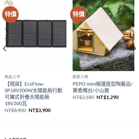
特價
特價
新品上市
創意小物
【現貨】EcoFlow-
PEPO mini帳篷造型陶藝品/
SP18V200W太陽能板行動
薰香燭台/小山屋
可攜式折疊太陽能板
原
目
NT$
2,180
NT$
1,290
始
前
18V200瓦
價
價
原
目
NT$
8,900
NT$
3,900
格：
格：
始
前
NT$2,180。
NT$1,29
價
價
格：
格：
NT$8,900。
NT$3,900。