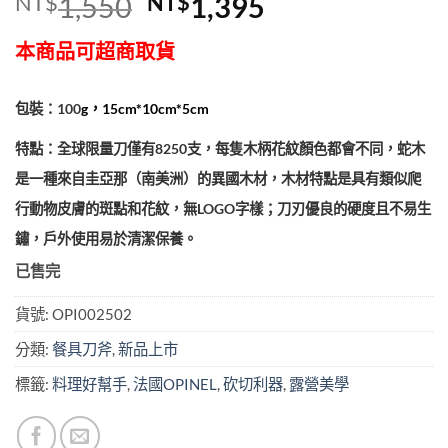
原
目
NT$
1,550
NT$
1,395
始
前
本商品可超商取貨
價
價
格：
格：
包裝：100
g，15cm*10cm*5cm
NT$1,550。
NT$1,395。
特點：全球限量刀僅有8250支，每隻木柄花紋顏色都會不同，蛇木
是一種來自圭亞那（南美洲）的異國木材，木材特點是具有類似爬
行動物皮膚的斑點和花紋，無LOGO字樣；刀刃優良的硬度且不易生
鏽，戶外使用易於清潔保養。
已售完
貨號:
OPI002502
分類:
餐具刀斧
,
新品上市
標籤:
料理好幫手
,
法國OPINEL
,
砍切利器
,
露營美學