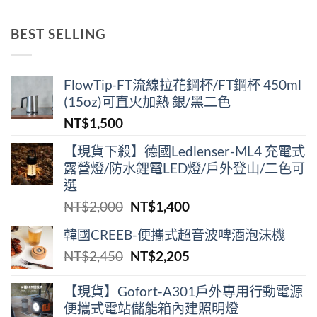
始
前
價
價
BEST SELLING
格：
格：
NT$38,900。
NT$29,000。
FlowTip-FT流線拉花鋼杯/FT鋼杯 450ml
(15oz)可直火加熱 銀/黑二色
NT$
1,500
【現貨下殺】德國Ledlenser-ML4 充電式
露營燈/防水鋰電LED燈/戶外登山/二色可
選
原
目
NT$
2,000
NT$
1,400
始
前
韓國CREEB-便攜式超⾳波啤酒泡沫機
價
價
原
目
NT$
2,450
NT$
2,205
格：
格：
始
前
NT$2,000。
NT$1,400。
價
價
【現貨】Gofort-A301戶外專用行動電源
便攜式電站儲能箱內建照明燈
格：
格：