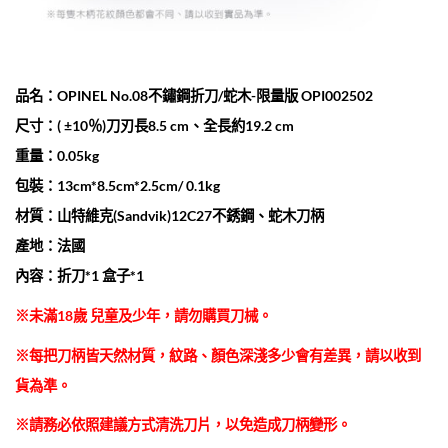
品名：OPINEL No.08不鏽鋼折刀/蛇木-限量版 OPI002502
尺寸：( ±10％)刀刃長8.5 cm、全長約19.2 cm
重量：0.05kg
包裝：13cm*8.5cm*2.5cm/ 0.1kg
材質：山特維克(Sandvik)12C27不銹鋼、蛇木刀柄
產地：法國
內容：折刀*1 盒子*1
※未滿18歲 兒童及少年，請勿購買刀械。
※每把刀柄皆天然材質，紋路、顏色深淺多少會有差異，請以收到
貨為準。
※
請務必依照建議方式清洗刀片，以免造成刀柄變形。