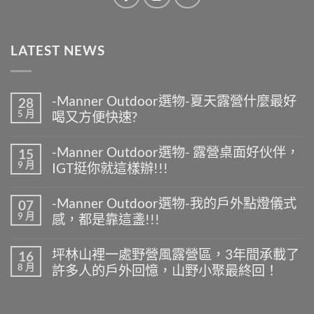
LATEST NEWS
-Manner Outdoor選物-夏天露營什麼最好
28
5 月
喝又方便快速?
在
尚
〈-
無
-Manner Outdoor選物- 露營桌面好伙伴，
15
Manner
留
9 月
IGT挺你就這樣辦!!!
Outdoor
言
選
在
尚
物-
〈-
無
夏
-Manner Outdoor選物-我的戶外點燈儀式
07
Manner
留
天
9 月
感，都是靠這盞!!!
Outdoor
言
露
選
營
在
尚
物-
什
〈-
無
露
坪林山裡一處野營風露營區，3年間承載了
16
麼
Manner
留
營
8 月
最
許多人的戶外回憶，山野小聚最終回！
Outdoor
言
桌
好
選
面
在
尚
喝
物-
好
〈坪
無
又
我
伙
林
留
方
的