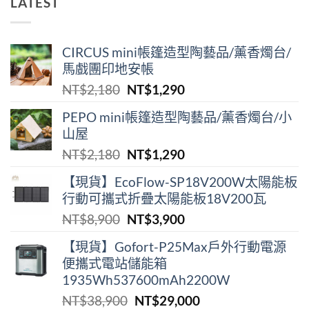
LATEST
CIRCUS mini帳篷造型陶藝品/薰香燭台/
馬戲團印地安帳
原
目
NT$
2,180
NT$
1,290
始
前
PEPO mini帳篷造型陶藝品/薰香燭台/小
價
價
山屋
格：
格：
原
目
NT$
2,180
NT$
1,290
NT$2,180。
NT$1,290。
始
前
【現貨】EcoFlow-SP18V200W太陽能板
價
價
行動可攜式折疊太陽能板18V200瓦
格：
格：
原
目
NT$
8,900
NT$
3,900
NT$2,180。
NT$1,290。
始
前
【現貨】Gofort-P25Max戶外行動電源
價
價
便攜式電站儲能箱
格：
格：
1935Wh537600mAh2200W
NT$8,900。
NT$3,900。
原
目
NT$
38,900
NT$
29,000