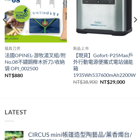
餐具刀斧
新品上市
法國OPINEL-游牧湯叉組/附
【現貨】Gofort-P25Max戶
No.08不鏽鋼櫸木折刀/收納
外行動電源便攜式電站儲能
袋 OPI_002500
箱
1935Wh537600mAh2200W
NT$
880
原
目
NT$
38,900
NT$
29,000
始
前
價
價
格：
格：
NT$38,900。
NT$29
LATEST
CIRCUS mini帳篷造型陶藝品/薰香燭台/