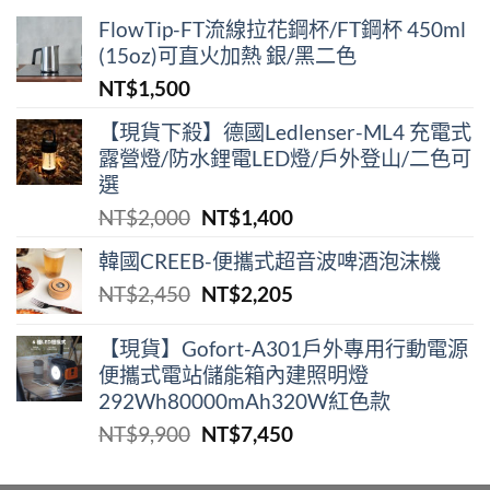
FlowTip-FT流線拉花鋼杯/FT鋼杯 450ml
(15oz)可直火加熱 銀/黑二色
NT$
1,500
【現貨下殺】德國Ledlenser-ML4 充電式
露營燈/防水鋰電LED燈/戶外登山/二色可
選
原
目
NT$
2,000
NT$
1,400
始
前
韓國CREEB-便攜式超⾳波啤酒泡沫機
價
價
原
目
NT$
2,450
NT$
2,205
格：
格：
始
前
NT$2,000。
NT$1,400。
價
價
【現貨】Gofort-A301戶外專用行動電源
便攜式電站儲能箱內建照明燈
格：
格：
292Wh80000mAh320W紅色款
NT$2,450。
NT$2,205。
原
目
NT$
9,900
NT$
7,450
始
前
價
價