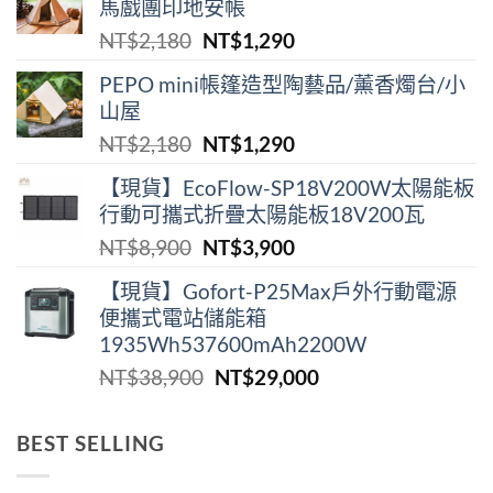
馬戲團印地安帳
原
目
NT$
2,180
NT$
1,290
始
前
PEPO mini帳篷造型陶藝品/薰香燭台/小
價
價
山屋
格：
格：
原
目
NT$
2,180
NT$
1,290
NT$2,180。
NT$1,290。
始
前
【現貨】EcoFlow-SP18V200W太陽能板
價
價
行動可攜式折疊太陽能板18V200瓦
格：
格：
原
目
NT$
8,900
NT$
3,900
NT$2,180。
NT$1,290。
始
前
【現貨】Gofort-P25Max戶外行動電源
價
價
便攜式電站儲能箱
格：
格：
1935Wh537600mAh2200W
NT$8,900。
NT$3,900。
原
目
NT$
38,900
NT$
29,000
始
前
價
價
BEST SELLING
格：
格：
NT$38,900。
NT$29,000。