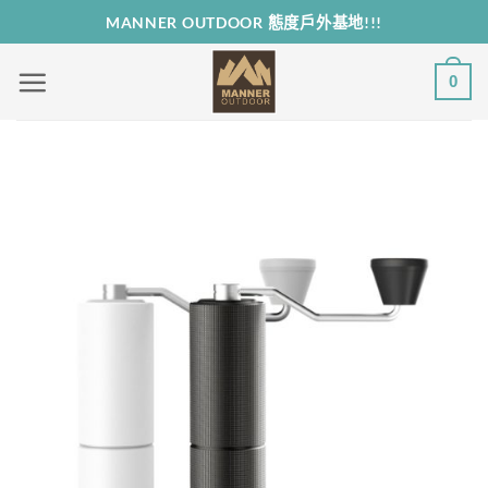
Skip
MANNER OUTDOOR 態度戶外基地!!!
to
content
0