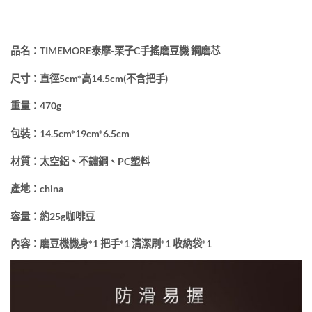
品名：TIMEMORE泰摩-栗子C手搖磨豆機 鋼磨芯
尺寸：直徑5cm*高14.5cm(不含把手)
重量：470g
包裝：14.5cm*19cm*6.5cm
材質：太空鋁、不鏽鋼、PC塑料
產地：china
容量：約25g咖啡豆
內容：磨豆機機身*1 把手*1 清潔刷*1 收納袋*1