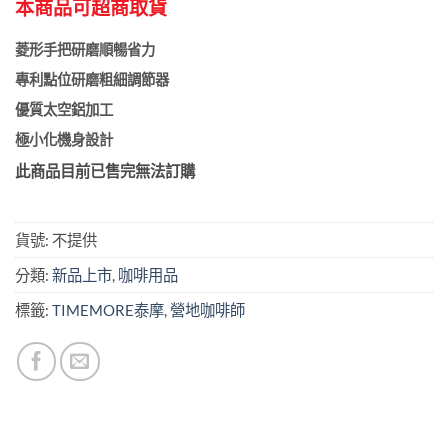
本商品可超商取貨
菱形手把研磨順暢省力
專利點位研磨粗細調節器
優質太空鋁加工
極小化機身設計
此商品目前已售完無法訂購
貨號:
不提供
分類:
新品上市
,
咖啡用品
標籤:
TIMEMORE泰摩
,
營地咖啡師