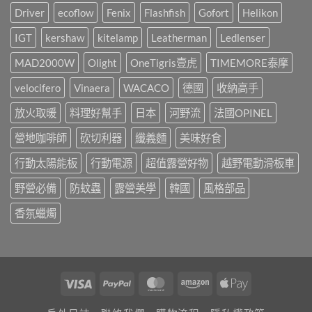
式
樣
風
Driver
ecoflow
Fenix
Flashfish
Gofort
Helikon
感，
辦!!!〉
露
都
中
營
是
IGT
kershaw
kitelamp
Leatherman
Ledlenser
區，
靠
3
這
MAD2000W
Olight
OneTigris壹虎
TIMEMORE泰摩
年
盞!!!〉
間
中
承
velocifero
Vinaera
WACACO
德國
收納高手
載
了
放火取暖
料理好幫手
日本
河野流
法國OPINEL
許
多
營地咖啡師
砍切利器
纖義麵
美味好食
人
的
行動太陽能板
行動電源
超值露營好物
越野電動滑板車
戶
外
回
野營必備
防蚊蟲
露營美學
韓國
風格部品
憶，
山
香氛蠟燭
野
小
聚
最
終
回！〉
Visa
PayPal
MasterCard
Amazon
Apple
中
Pay