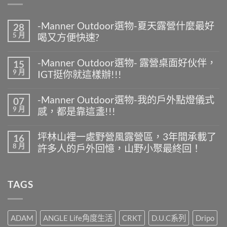
-Manner Outdoor選物-夏天露營什麼最好
28
5 月
喝又方便快速?
在
尚
〈-
無
-Manner Outdoor選物- 露營桌面好伙伴，
15
Manner
留
9 月
IGT挺你就這樣辦!!!
Outdoor
言
選
在
尚
物-
〈-
無
夏
-Manner Outdoor選物-我的戶外點燈儀式
07
Manner
留
天
9 月
感，都是靠這盞!!!
Outdoor
言
露
選
營
在
尚
物-
什
〈-
無
露
坪林山裡一處野營風露營區，3年間承載了
16
麼
Manner
留
營
8 月
最
許多人的戶外回憶，山野小聚最終回！
Outdoor
言
桌
好
選
面
在
尚
喝
物-
好
〈坪
無
又
我
伙
林
留
方
的
TAGS
伴，
山
言
便
戶
IGT
裡
快
外
挺
一
速?〉
點
你
處
中
燈
就
野
ADAM
ANGLE Life角度生活
CRKT
D.U.C系列
Dripo
儀
這
營