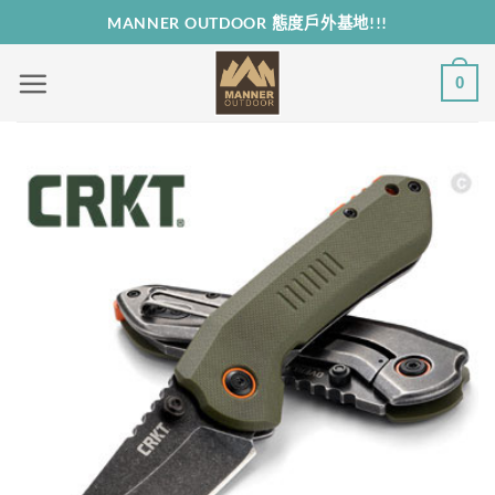
Skip
MANNER OUTDOOR 態度戶外基地!!!
to
content
0