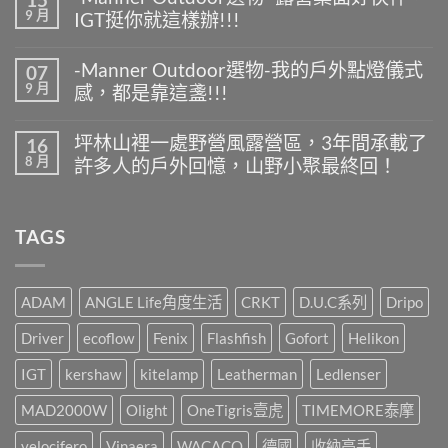
Manner
留
9 月
IGT挺你就這樣辦!!!
Outdoor
言
選
在
尚
物-
〈-
無
夏
-Manner Outdoor選物-我的戶外點燈儀式
07
Manner
留
天
9 月
感，都是靠這盞!!!
Outdoor
言
露
選
營
在
尚
物-
什
〈-
無
露
坪林山裡一處野營風露營區，3年間承載了
16
麼
Manner
留
營
8 月
最
許多人的戶外回憶，山野小聚最終回！
Outdoor
言
桌
好
選
面
在
尚
喝
物-
好
〈坪
無
又
我
伙
林
留
方
的
TAGS
伴，
山
言
便
戶
IGT
裡
快
外
挺
一
速?〉
點
你
處
中
燈
就
野
ADAM
ANGLE Life角度生活
CRKT
D.U.C系列
Dripo
儀
這
營
式
樣
風
Driver
ecoflow
Fenix
Flashfish
Gofort
Helikon
感，
辦!!!〉
露
都
中
營
是
IGT
kershaw
kitelamp
Leatherman
Ledlenser
區，
靠
3
這
MAD2000W
Olight
OneTigris壹虎
TIMEMORE泰摩
年
盞!!!〉
間
中
承
velocifero
Vinaera
WACACO
德國
收納高手