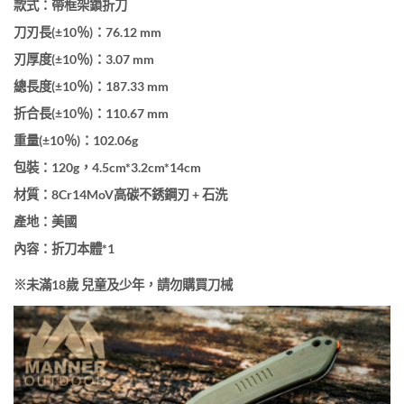
款式：帶框架鎖折刀
刀刃長(±10％)：76.12 mm
刃厚度(±10％)：3.07 mm
總長度(±10％)：187.33 mm
折合長(±10％)：110.67 mm
重量(±10％)：102.06g
包裝：120g，4.5cm*3.2cm*14cm
材質：8Cr14MoV高碳不銹鋼刃 + 石洗
產地：美國
內容：折刀本體*1
※未滿18歲 兒童及少年，請勿購買刀械