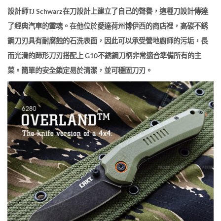
設計師TJ Schwarz在刀設計上建立了自己的聲譽，這種刀設計傳達
了經典汽車的靈魂。在他位於愛達荷州博伊西的商店裡，高碳不銹
鋼刀刃具有耐腐蝕的石洗表面，因此可以承受營地廚師的污垢，長
而光滑的蹄形刀刃搭配上 G10不銹鋼刀柄非常適合準備所有的主
菜。簡單的安全鎖定易於清潔，並可穩固刀刃。