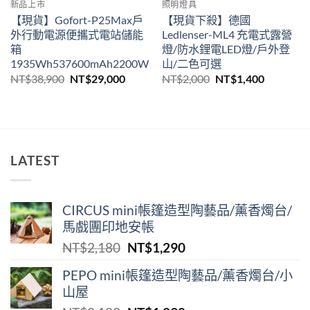
新品上市
照明燈具
【現貨】Gofort-P25Max戶
【現貨下殺】德國
外行動電源便攜式電站儲能
Ledlenser-ML4 充電式露營
箱
燈/防水鋰電LED燈/戶外登
1935Wh537600mAh2200W
山/二色可選
原
目
原
目
NT$
38,900
NT$
29,000
NT$
2,000
NT$
1,400
始
前
始
前
價
價
價
價
格：
格：
格：
格：
00。
NT$38,900。
NT$29,000。
NT$2,000。
NT$1,40
LATEST
CIRCUS mini帳篷造型陶藝品/薰香燭台/
馬戲團印地安帳
原
目
NT$
2,180
NT$
1,290
始
前
PEPO mini帳篷造型陶藝品/薰香燭台/小
價
價
山屋
格：
格：