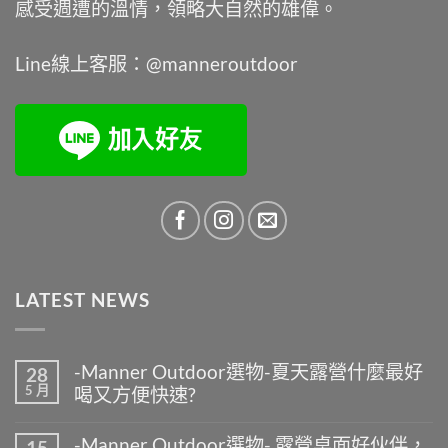
感受週遭的溫情，領略大自然的雄偉。
Line線上客服：@manneroutdoor
LATEST NEWS
-Manner Outdoor選物-夏天露營什麼最好
28
5 月
喝又方便快速?
在
尚
〈-
無
-Manner Outdoor選物- 露營桌面好伙伴，
15