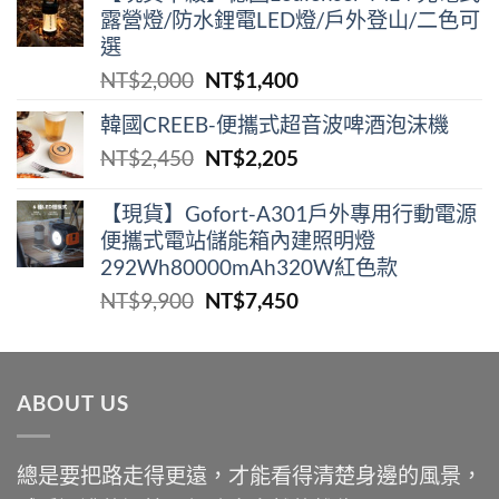
露營燈/防水鋰電LED燈/戶外登山/二色可
選
原
目
NT$
2,000
NT$
1,400
始
前
韓國CREEB-便攜式超⾳波啤酒泡沫機
價
價
原
目
NT$
2,450
NT$
2,205
格：
格：
始
前
NT$2,000。
NT$1,400。
價
價
【現貨】Gofort-A301戶外專用行動電源
便攜式電站儲能箱內建照明燈
格：
格：
292Wh80000mAh320W紅色款
NT$2,450。
NT$2,205。
原
目
NT$
9,900
NT$
7,450
始
前
價
價
格：
格：
ABOUT US
NT$9,900。
NT$7,450。
總是要把路走得更遠，才能看得清楚身邊的風景，