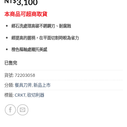
NT$
3,100
本商品可超商取貨
經石洗處理高碳不銹鋼刃、耐腐蝕
經提高的握柄，在平面切割時較為省力
橙色樞軸處襯托美感
已售完
貨號:
72203058
分類:
餐具刀斧
,
新品上市
標籤:
CRKT
,
砍切利器