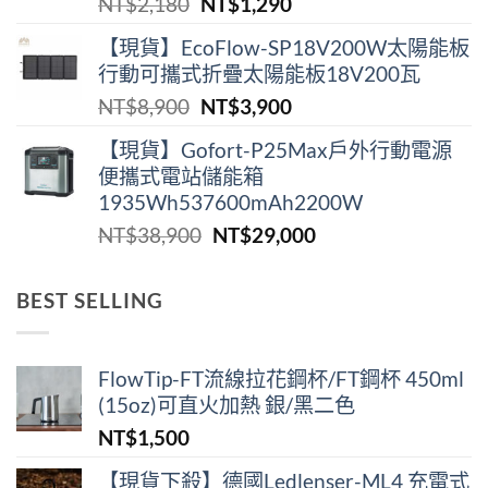
原
目
NT$
2,180
NT$
1,290
NT$2,180。
NT$1,290。
始
前
【現貨】EcoFlow-SP18V200W太陽能板
價
價
行動可攜式折疊太陽能板18V200瓦
格：
格：
原
目
NT$
8,900
NT$
3,900
NT$2,180。
NT$1,290。
始
前
【現貨】Gofort-P25Max戶外行動電源
價
價
便攜式電站儲能箱
格：
格：
1935Wh537600mAh2200W
NT$8,900。
NT$3,900。
原
目
NT$
38,900
NT$
29,000
始
前
價
價
BEST SELLING
格：
格：
NT$38,900。
NT$29,000。
FlowTip-FT流線拉花鋼杯/FT鋼杯 450ml
(15oz)可直火加熱 銀/黑二色
NT$
1,500
【現貨下殺】德國Ledlenser-ML4 充電式