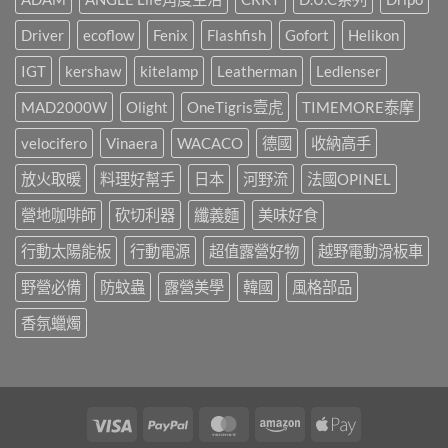
儀
這
營
式
樣
風
Driver
ecoflow
Fenix
Flashfish
Gofort
Helikon
感，
辦!!!〉
露
都
中
營
是
IGT
kershaw
kitelamp
Leatherman
Ledlenser
區，
靠
3
這
MAD2000W
Olight
OneTigris壹虎
TIMEMORE泰摩
年
盞!!!〉
間
中
承
velocifero
Vinaera
WACACO
德國
收納高手
載
了
放火取暖
料理好幫手
日本
河野流
法國OPINEL
許
多
營地咖啡師
砍切利器
纖義麵
美味好食
人
的
行動太陽能板
行動電源
超值露營好物
越野電動滑板車
戶
外
回
野營必備
防蚊蟲
露營美學
韓國
風格部品
憶，
山
香氛蠟燭
野
小
聚
最
終
回！〉
Visa
PayPal
MasterCard
Amazon
Apple
中