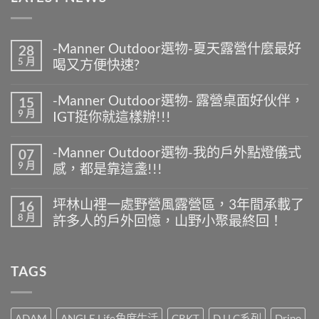
-Manner Outdoor選物-夏天露營什麼最好
28
5 月
喝又方便快速?
在
尚
〈-
無
-Manner Outdoor選物- 露營桌面好伙伴，
15
Manner
留
9 月
IGT挺你就這樣辦!!!
Outdoor
言
選
在
尚
物-
〈-
無
夏
-Manner Outdoor選物-我的戶外點燈儀式
07
Manner
留
天
9 月
感，都是靠這盞!!!
Outdoor
言
露
選
營
在
尚
物-
什
〈-
無
露
坪林山裡一處野營風露營區，3年間承載了
16
麼
Manner
留
營
8 月
最
許多人的戶外回憶，山野小聚最終回！
Outdoor
言
桌
好
選
面
在
尚
喝
物-
好
〈坪
無
又
我
伙
林
留
方
的
TAGS
伴，
山
言
便
戶
IGT
裡
快
外
挺
一
速?〉
點
你
處
中
燈
就
野
ADAM
ANGLE Life角度生活
CRKT
D.U.C系列
Dripo