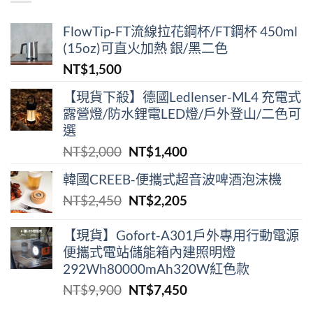
NT$38,900。
NT$29,000。
FlowTip-FT流線拉花鋼杯/FT鋼杯 450ml
(15oz)可直火加熱 銀/黑二色
NT$
1,500
【現貨下殺】德國Ledlenser-ML4 充電式
露營燈/防水鋰電LED燈/戶外登山/二色可
選
原
目
NT$
2,000
NT$
1,400
始
前
韓國CREEB-便攜式超⾳波啤酒泡沫機
價
價
原
目
NT$
2,450
NT$
2,205
格：
格：
始
前
NT$2,000。
NT$1,400。
價
價
【現貨】Gofort-A301戶外專用行動電源
便攜式電站儲能箱內建照明燈
格：
格：
292Wh80000mAh320W紅色款
NT$2,450。
NT$2,205。
原
目
NT$
9,900
NT$
7,450
始
前