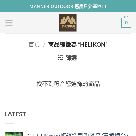
Skip
MANNER OUTDOOR 態度戶外基地!!!
to
content
0
首頁
/
商品標籤為 “HELIKON”
篩選
找不到符合您選擇的商品
LATEST
CIRCUS mini帳篷造型陶藝品/薰香燭台/