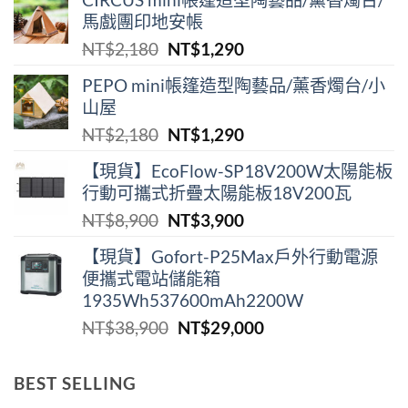
馬戲團印地安帳
原
目
NT$
2,180
NT$
1,290
始
前
PEPO mini帳篷造型陶藝品/薰香燭台/小
價
價
山屋
格：
格：
原
目
NT$
2,180
NT$
1,290
NT$2,180。
NT$1,290。
始
前
【現貨】EcoFlow-SP18V200W太陽能板
價
價
行動可攜式折疊太陽能板18V200瓦
格：
格：
原
目
NT$
8,900
NT$
3,900
NT$2,180。
NT$1,290。
始
前
【現貨】Gofort-P25Max戶外行動電源
價
價
便攜式電站儲能箱
格：
格：
1935Wh537600mAh2200W
NT$8,900。
NT$3,900。
原
目
NT$
38,900
NT$
29,000
始
前
價
價
BEST SELLING
格：
格：