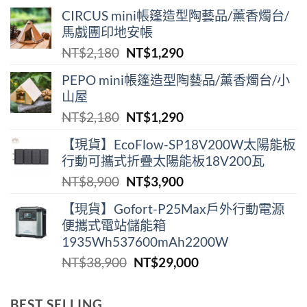
CIRCUS mini帳篷造型陶藝品/薰香燭台/
馬戲團印地安帳
原
目
NT$
2,180
NT$
1,290
始
前
PEPO mini帳篷造型陶藝品/薰香燭台/小
價
價
山屋
格：
格：
原
目
NT$
2,180
NT$
1,290
NT$2,180。
NT$1,290。
始
前
【現貨】EcoFlow-SP18V200W太陽能板
價
價
行動可攜式折疊太陽能板18V200瓦
格：
格：
原
目
NT$
8,900
NT$
3,900
NT$2,180。
NT$1,290。
始
前
【現貨】Gofort-P25Max戶外行動電源
價
價
便攜式電站儲能箱
格：
格：
1935Wh537600mAh2200W
NT$8,900。
NT$3,900。
原
目
NT$
38,900
NT$
29,000
始
前
價
價
BEST SELLING