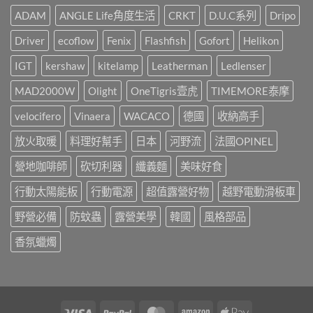
你
處
中
燈
就
野
ADAM
ANGLE Life角度生活
CRKT
D.U.C系列
Dripo
儀
這
營
式
樣
風
Driver
ecoflow
Fenix
Flashfish
Gofort
Helikon
感，
辦!!!〉
露
都
中
營
是
IGT
kershaw
kitelamp
Leatherman
Ledlenser
區，
靠
3
這
MAD2000W
Olight
OneTigris壹虎
TIMEMORE泰摩
年
盞!!!〉
間
中
承
velocifero
Vinaera
WACACO
德國
收納高手
載
了
放火取暖
料理好幫手
日本
河野流
法國OPINEL
許
多
營地咖啡師
砍切利器
纖義麵
美味好食
人
的
行動太陽能板
行動電源
超值露營好物
越野電動滑板車
戶
外
回
野營必備
防蚊蟲
露營美學
韓國
風格部品
憶，
山
香氛蠟燭
野
小
聚
最
終
回！〉
Visa
PayPal
MasterCard
Amazon
Apple