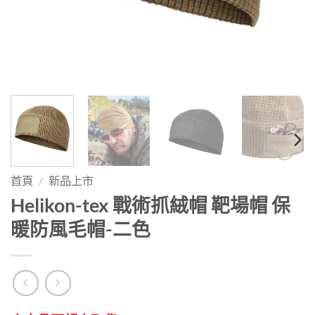
首頁
/
新品上市
Helikon-tex 戰術抓絨帽 靶場帽 保
暖防風毛帽-二色