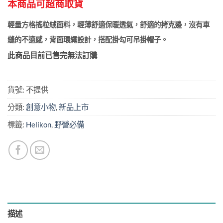
本商品可超商取貨
輕量方格搖粒絨面料，輕薄舒適保暖透氣，舒適的拷克邊，沒有車
縫的不適感，背面環繩設計，搭配掛勾可吊掛帽子。
此商品目前已售完無法訂購
貨號:
不提供
分類:
創意小物
,
新品上市
標籤:
Helikon
,
野營必備
描述