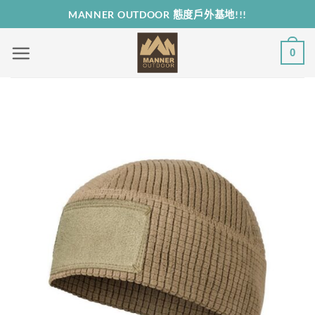
Skip
MANNER OUTDOOR 態度戶外基地!!!
to
content
0