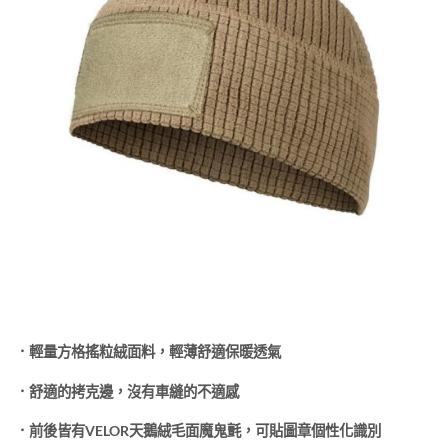
．輕量方格搖粒絨面料，輕薄舒適保暖透氣
．舒適的拷克邊，沒有車縫的不適感
．前後皆有VELOR天鵝絨毛面魔鬼氈，可貼圖章個性化識別