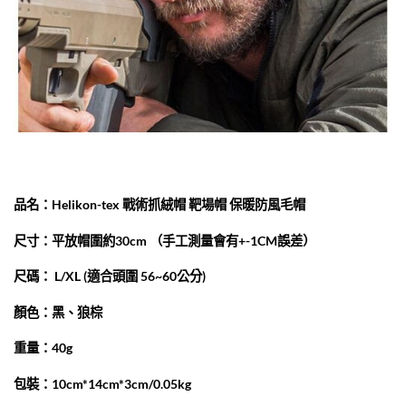
品名：Helikon-tex 戰術抓絨帽 靶場帽 保暖防風毛帽
尺寸：平放帽圍約30cm （手工測量會有+-1CM誤差）
尺碼： L/XL (適合頭圍 56~60公分)
顏色：黑、狼棕
重量：40g
包裝：10cm*14cm*3cm/0.05kg