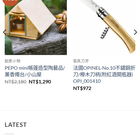
創意小物
餐具刀斧
PEPO mini帳篷造型陶藝品/
法國OPINEL-No.10不鏽鋼折
薰香燭台/小山屋
刀/櫸木刀柄(附紅酒開瓶器)
OPI_001410
原
目
NT$
2,180
NT$
1,290
始
前
NT$
972
價
價
格：
格：
NT$2,180。
NT$1,290。
LATEST