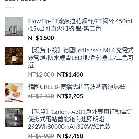
格：
格：
NT$38,900。
NT$29,000。
FlowTip-FT流線拉花鋼杯/FT鋼杯 450ml
(15oz)可直火加熱 銀/黑二色
NT$
1,500
【現貨下殺】德國Ledlenser-ML4 充電式
露營燈/防水鋰電LED燈/戶外登山/二色可
選
原
目
NT$
2,000
NT$
1,400
始
前
韓國CREEB-便攜式超⾳波啤酒泡沫機
價
價
原
目
NT$
2,450
NT$
2,205
格：
格：
始
前
NT$2,000。
NT$1,400。
價
價
【現貨】Gofort-A301戶外專用行動電源
便攜式電站儲能箱內建照明燈
格：
格：
292Wh80000mAh320W紅色款
NT$2,450。
NT$2,205。
原
目
NT$
9,900
NT$
7,450