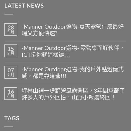
LATEST NEWS
-Manner Outdoor選物-夏天露營什麼最好
28
5 月
喝又方便快速?
在
尚
〈-
無
-Manner Outdoor選物- 露營桌面好伙伴，
15
Manner
留
9 月
IGT挺你就這樣辦!!!
Outdoor
言
選
在
尚
物-
〈-
無
夏
-Manner Outdoor選物-我的戶外點燈儀式
07
Manner
留
天
9 月
感，都是靠這盞!!!
Outdoor
言
露
選
營
在
尚
物-
什
〈-
無
露
坪林山裡一處野營風露營區，3年間承載了
16
麼
Manner
留
營
8 月
最
許多人的戶外回憶，山野小聚最終回！
Outdoor
言
桌
好
選
面
在
尚
喝
物-
好
〈坪
無
又
我
伙
林
留
方
的
TAGS
伴，
山
言
便
戶
IGT
裡
快
外
挺
一
速?〉
點