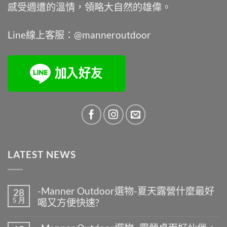
感受週遭的溫情，領略大自然的雄偉。
Line線上客服：@manneroutdoor
LATEST NEWS
-Manner Outdoor選物-夏天露營什麼最好
28
5 月
喝又方便快速?
在
尚
〈-
無