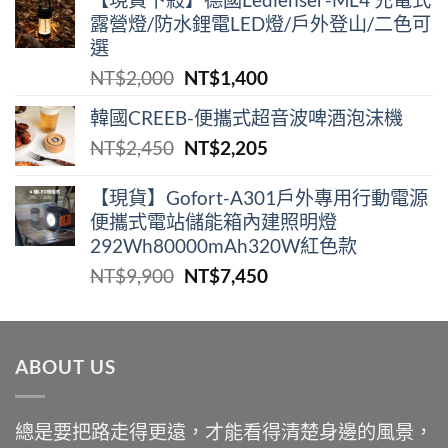
露營燈/防水鋰電LED燈/戶外登山/二色可
選
原
目
NT$
2,000
NT$
1,400
始
前
韓國CREEB-便攜式超⾳波啤酒泡沫機
價
價
原
目
NT$
2,450
NT$
2,205
格：
格：
始
前
NT$2,000。
NT$1,400。
價
價
【現貨】Gofort-A301戶外專用行動電源
便攜式電站儲能箱內建照明燈
格：
格：
292Wh80000mAh320W紅色款
NT$2,450。
NT$2,205。
原
目
NT$
9,900
NT$
7,450
始
前
價
價
格：
格：
ABOUT US
NT$9,900。
NT$7,450。
總是要把路走得更遠，才能看得清楚身邊的風景，