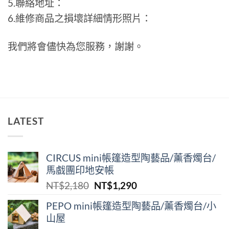
5.聯絡地址：
6.維修商品之損壞詳細情形照片：
我們將會儘快為您服務，謝謝。
LATEST
CIRCUS mini帳篷造型陶藝品/薰香燭台/
馬戲團印地安帳
原
目
NT$
2,180
NT$
1,290
始
前
PEPO mini帳篷造型陶藝品/薰香燭台/小
價
價
山屋
格：
格：