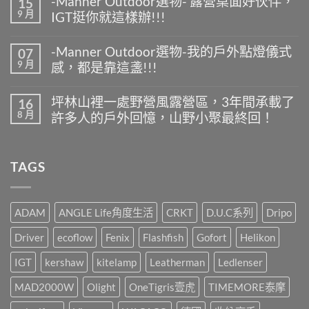
-Manner Outdoor選物- 露營桌面好伙伴，
15
Manner
留
9 月
IGT挺你就這樣辦!!!
Outdoor
言
選
在
尚
物-
〈-
無
夏
-Manner Outdoor選物-我的戶外點燈儀式
07
Manner
留
天
9 月
感，都是靠這盞!!!
Outdoor
言
露
選
營
在
尚
物-
什
〈-
無
露
坪林山裡一處野營風露營區，3年間承載了
16
麼
Manner
留
營
8 月
最
許多人的戶外回憶，山野小聚最終回！
Outdoor
言
桌
好
選
面
在
尚
喝
物-
好
〈坪
無
又
我
伙
林
留
方
的
TAGS
伴，
山
言
便
戶
IGT
裡
快
外
挺
一
速?〉
點
你
處
中
燈
就
野
ADAM
ANGLE Life角度生活
CRKT
D.U.C系列
Dripo
儀
這
營
式
樣
風
Driver
ecoflow
Fenix
Flashfish
Gofort
Helikon
感，
辦!!!〉
露
都
中
營
是
IGT
kershaw
kitelamp
Leatherman
Ledlenser
區，
靠
3
這
MAD2000W
Olight
OneTigris壹虎
TIMEMORE泰摩
年
盞!!!〉
間
中