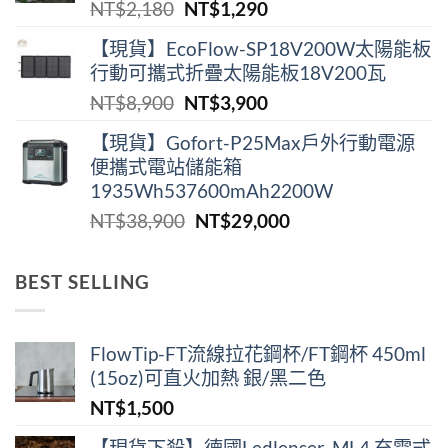
原
目
NT$
2,180
NT$
1,290
NT$2,180。
NT$1,290。
始
前
【現貨】EcoFlow-SP18V200W太陽能板
價
價
行動可攜式折疊太陽能板18V200瓦
格：
格：
原
目
NT$
8,900
NT$
3,900
NT$2,180。
NT$1,290。
始
前
【現貨】Gofort-P25Max戶外行動電源
價
價
便攜式電站儲能箱
格：
格：
1935Wh537600mAh2200W
NT$8,900。
NT$3,900。
原
目
NT$
38,900
NT$
29,000
始
前
價
價
BEST SELLING
格：
格：
NT$38,900。
NT$29,000。
FlowTip-FT流線拉花鋼杯/FT鋼杯 450ml
(15oz)可直火加熱 銀/黑二色
NT$
1,500
【現貨下殺】德國Ledlenser-ML4 充電式