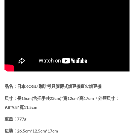
品名：日本KOGU 珈琲考具旋轉式烘豆機直火烘豆機
尺寸：長15cm(含把手共23cm)*寛12cm*高17cm，外籃尺寸：
9.8*9.8*寬11.5cm
重量：777g
包裝：26.5cm*12.5cm*17cm