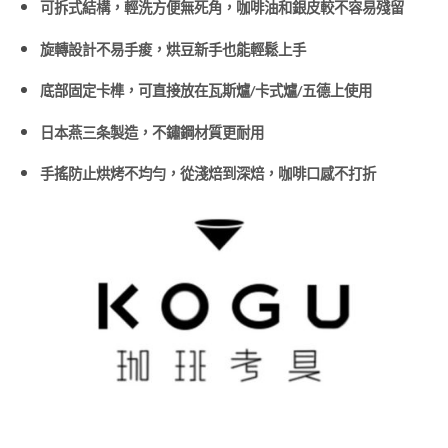
可拆式結構，輕洗方便無死角，咖啡油和銀皮較不容易殘留
旋轉設計不易手痠，烘豆新手也能輕鬆上手
底部固定卡榫，可直接放在瓦斯爐/卡式爐/五德上使用
日本燕三条製造，不鏽鋼材質更耐用
手搖防止烘烤不均勻，從淺焙到深焙，咖啡口感不打折