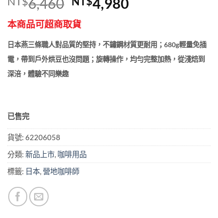
原
目
NT$
6,460
NT$
4,980
始
前
本商品可超商取貨
價
價
格：
格：
日本燕三條職人對品質的堅持，不鏽鋼材質更耐用；
680g輕量免插
NT$6,460。
NT$4,980。
電，帶到戶外烘豆也沒問題；
旋轉操作，均勻完整加熱，從淺焙到
深涪，體驗不同樂趣
已售完
貨號:
62206058
分類:
新品上市
,
咖啡用品
標籤:
日本
,
營地咖啡師