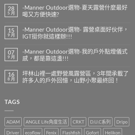
-Manner Outdoor選物-夏天露營什麼最好
28
5 月
喝又方便快速?
在
尚
〈-
無
-Manner Outdoor選物- 露營桌面好伙伴，
15
Manner
留
9 月
IGT挺你就這樣辦!!!
Outdoor
言
選
在
尚
物-
〈-
無
夏
-Manner Outdoor選物-我的戶外點燈儀式
07
Manner
留
天
9 月
感，都是靠這盞!!!
Outdoor
言
露
選
營
在
尚
物-
什
〈-
無
露
坪林山裡一處野營風露營區，3年間承載了
16
麼
Manner
留
營
8 月
最
許多人的戶外回憶，山野小聚最終回！
Outdoor
言
桌
好
選
面
在
尚
喝
物-
好
〈坪
無
又
我
伙
林
留
方
的
TAGS
伴，
山
言
便
戶
IGT
裡
快
外
挺
一
速?〉
點
你
處
中
燈
就
野
ADAM
ANGLE Life角度生活
CRKT
D.U.C系列
Dripo
儀
這
營
式
樣
風
Driver
ecoflow
Fenix
Flashfish
Gofort
Helikon
感，