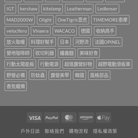
辦!!!〉
露
都
中
營
是
IGT
kershaw
kitelamp
Leatherman
Ledlenser
區，
靠
3
這
MAD2000W
Olight
OneTigris壹虎
TIMEMORE泰摩
年
盞!!!〉
間
中
承
velocifero
Vinaera
WACACO
德國
收納高手
載
了
放火取暖
料理好幫手
日本
河野流
法國OPINEL
許
多
營地咖啡師
砍切利器
纖義麵
美味好食
人
的
行動太陽能板
行動電源
超值露營好物
越野電動滑板車
戶
外
回
野營必備
防蚊蟲
露營美學
韓國
風格部品
憶，
山
香氛蠟燭
野
小
聚
最
終
回！〉
Visa
PayPal
MasterCard
Amazon
Apple
中
Pay
戶外日誌
聯絡我們
購物流程
隱私權政策