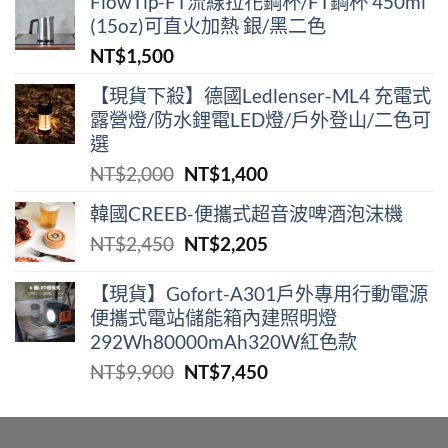
FlowTip-FT流線拉花鋼杯/FT鋼杯 450ml
(15oz)可直火加熱 銀/黑二色
NT$
1,500
【現貨下殺】德國Ledlenser-ML4 充電式
露營燈/防水鋰電LED燈/戶外登山/二色可
選
原
目
NT$
2,000
NT$
1,400
始
前
韓國CREEB-便攜式超⾳波啤酒泡沫機
價
價
原
目
NT$
2,450
NT$
2,205
格：
格：
始
前
NT$2,000。
NT$1,400。
價
價
【現貨】Gofort-A301戶外專用行動電源
便攜式電站儲能箱內建照明燈
格：
格：
292Wh80000mAh320W紅色款
NT$2,450。
NT$2,205。
原
目
NT$
9,900
NT$
7,450
始
前
價
價
格：
格：