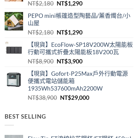
原
目
NT$
2,180
NT$
1,290
始
前
PEPO mini帳篷造型陶藝品/薰香燭台/小
價
價
山屋
格：
格：
原
目
NT$
2,180
NT$
1,290
NT$2,180。
NT$1,290。
始
前
【現貨】EcoFlow-SP18V200W太陽能板
價
價
行動可攜式折疊太陽能板18V200瓦
格：
格：
原
目
NT$
8,900
NT$
3,900
NT$2,180。
NT$1,290。
始
前
【現貨】Gofort-P25Max戶外行動電源
價
價
便攜式電站儲能箱
格：
格：
1935Wh537600mAh2200W
NT$8,900。
NT$3,900。
原
目
NT$
38,900
NT$
29,000
始
前
價
價
BEST SELLING
格：
格：
NT$38,900。
NT$29,000。