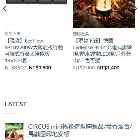
新品上市
照明燈具
【現貨】EcoFlow-
【現貨下殺】德國
SP18V200W太陽能板行動
Ledlenser-ML4 充電式露營
可攜式折疊太陽能板
燈/防水鋰電LED燈/戶外登
18V200瓦
山/二色可選
原
目
原
目
NT$
8,900
NT$
3,900
NT$
2,000
NT$
1,400
始
前
始
前
價
價
價
價
格：
格：
格：
格：
90。
NT$8,900。
NT$3,900。
NT$2,000。
NT$1,40
LATEST
CIRCUS mini帳篷造型陶藝品/薰香燭台/
馬戲團印地安帳