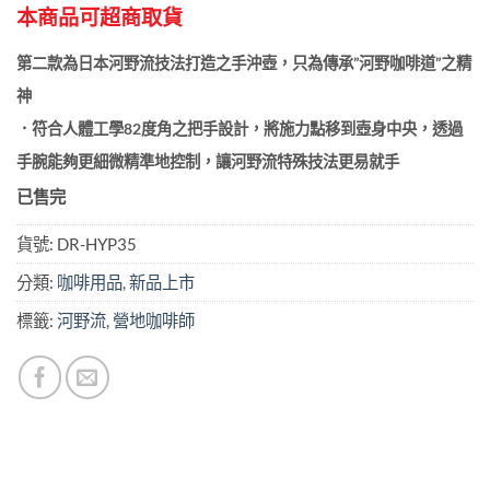
本商品可超商取貨
第二款為日本河野流技法打造之手沖壺，只為傳承”河野咖啡道”之精
神
．符合人體工學82度角之把手設計，將施力點移到壺身中央，透過
手腕能夠更細微精準地控制，讓河野流特殊技法更易就手
已售完
貨號:
DR-HYP35
分類:
咖啡用品
,
新品上市
標籤:
河野流
,
營地咖啡師