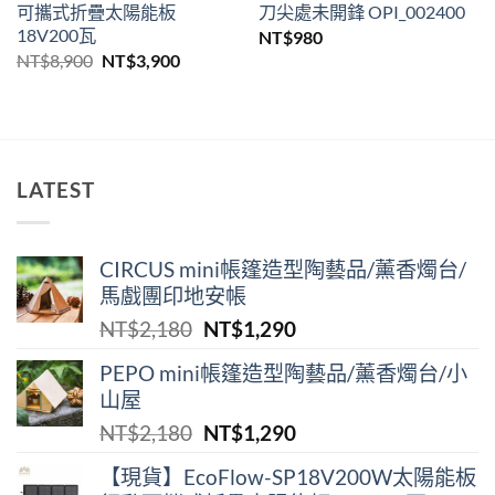
可攜式折疊太陽能板
刀尖處未開鋒 OPI_002400
18V200瓦
NT$
980
原
目
NT$
8,900
NT$
3,900
始
前
價
價
格：
格：
NT$8,900。
NT$3,900。
LATEST
CIRCUS mini帳篷造型陶藝品/薰香燭台/
馬戲團印地安帳
原
目
NT$
2,180
NT$
1,290
始
前
PEPO mini帳篷造型陶藝品/薰香燭台/小
價
價
山屋
格：
格：
原
目
NT$
2,180
NT$
1,290
NT$2,180。
NT$1,290。
始
前
【現貨】EcoFlow-SP18V200W太陽能板
價
價