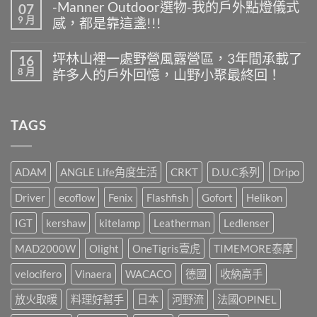
無
夏
-Manner Outdoor選物-我的戶外點燈儀式
07
Manner
留
天
9 月
感，都是靠這盞!!!
Outdoor
言
露
選
營
在
尚
物-
什
〈-
無
露
坪林山裡一處野營風露營區，3年間承載了
16
麼
Manner
留
營
8 月
最
許多人的戶外回憶，山野小聚最終回！
Outdoor
言
桌
好
選
面
在
尚
喝
物-
好
〈坪
無
又
我
伙
林
留
方
的
TAGS
伴，
山
言
便
戶
IGT
裡
快
外
挺
一
速?〉
點
你
處
中
燈
就
野
ADAM
ANGLE Life角度生活
CRKT
D.U.C系列
Dripo
儀
這
營
式
樣
風
Driver
ecoflow
Fenix
Flashfish
Gofort
Helikon
感，
辦!!!〉
露
都
中
營
是
IGT
kershaw
kitelamp
Leatherman
Ledlenser
區，
靠
3
這
MAD2000W
Olight
OneTigris壹虎
TIMEMORE泰摩
年
盞!!!〉
間
中
承
velocifero
Vinaera
WACACO
德國
收納高手
載
了
放火取暖
料理好幫手
日本
河野流
法國OPINEL
許