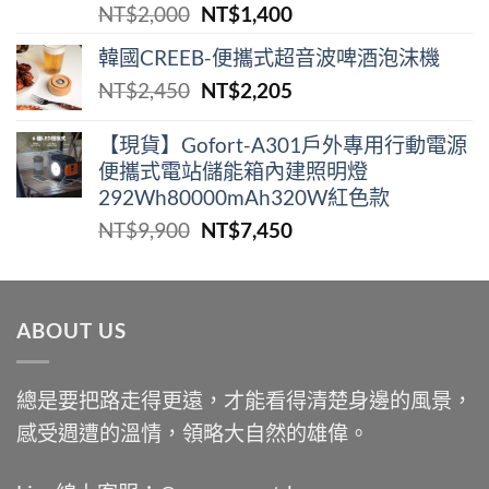
原
目
NT$
2,000
NT$
1,400
始
前
韓國CREEB-便攜式超⾳波啤酒泡沫機
價
價
原
目
NT$
2,450
NT$
2,205
格：
格：
始
前
NT$2,000。
NT$1,400。
價
價
【現貨】Gofort-A301戶外專用行動電源
便攜式電站儲能箱內建照明燈
格：
格：
292Wh80000mAh320W紅色款
NT$2,450。
NT$2,205。
原
目
NT$
9,900
NT$
7,450
始
前
價
價
格：
格：
ABOUT US
NT$9,900。
NT$7,450。
總是要把路走得更遠，才能看得清楚身邊的風景，
感受週遭的溫情，領略大自然的雄偉。