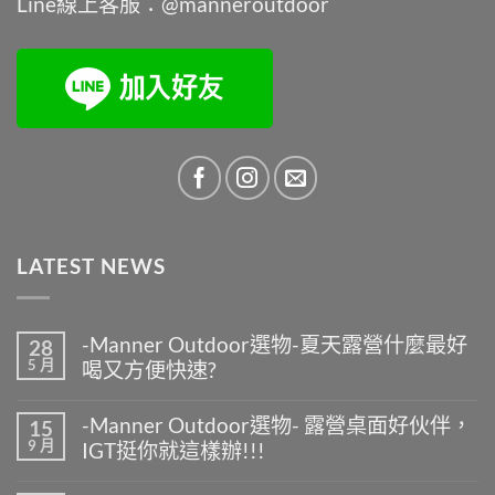
Line線上客服：@manneroutdoor
LATEST NEWS
-Manner Outdoor選物-夏天露營什麼最好
28
5 月
喝又方便快速?
在
尚
〈-
無
-Manner Outdoor選物- 露營桌面好伙伴，
15
Manner
留
9 月
IGT挺你就這樣辦!!!
Outdoor
言
選
在
尚
物-
〈-