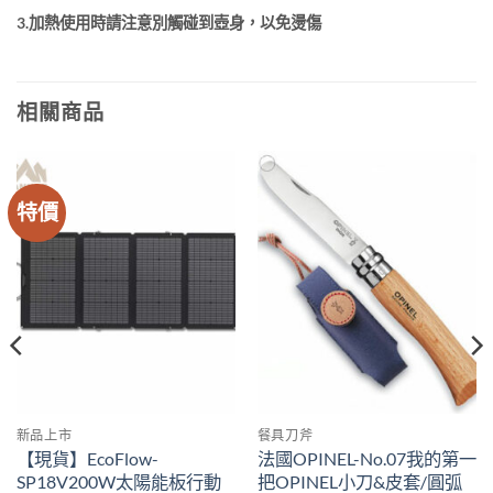
3.加熱使用時請注意別觸碰到壺身，以免燙傷
相關商品
特價
新品上市
餐具刀斧
【現貨】EcoFlow-
法國OPINEL-No.07我的第一
SP18V200W太陽能板行動
把OPINEL小刀&皮套/圓弧