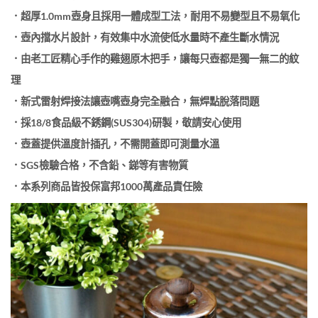
．超厚1.0mm壺身且採用一體成型工法，耐用不易變型且不易氧化
．壺內擋水片設計，有效集中水流使低水量時不產生斷水情況
．由老工匠精心手作的雞翅原木把手，讓每只壺都是獨一無二的紋
理
．新式雷射焊接法讓壺嘴壺身完全融合，無焊點脫落問題
．採18/8食品級不銹鋼(SUS304)研製，敬請安心使用
．壺蓋提供溫度計插孔，不需開蓋即可測量水溫
．SGS檢驗合格，不含鉛、銻等有害物質
．本系列商品皆投保富邦1000萬產品責任險