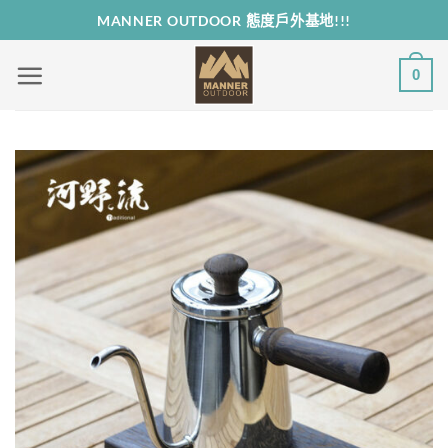
Skip
MANNER OUTDOOR 態度戶外基地!!!
to
content
0