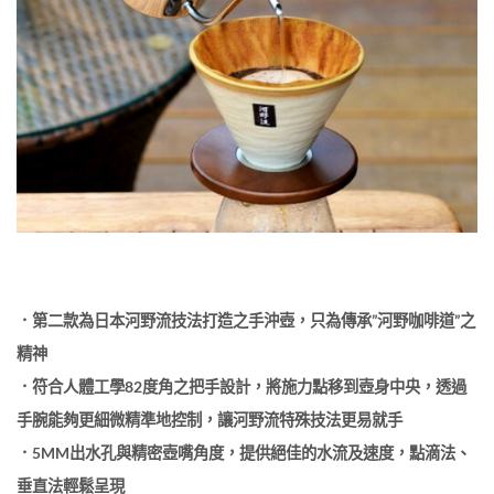
．第二款為日本河野流技法打造之手沖壺，只為傳承”河野咖啡道”之
精神
．符合人體工學82度角之把手設計，將施力點移到壺身中央，透過
手腕能夠更細微精準地控制，讓河野流特殊技法更易就手
．5MM出水孔與精密壺嘴角度，提供絕佳的水流及速度，點滴法、
垂直法輕鬆呈現