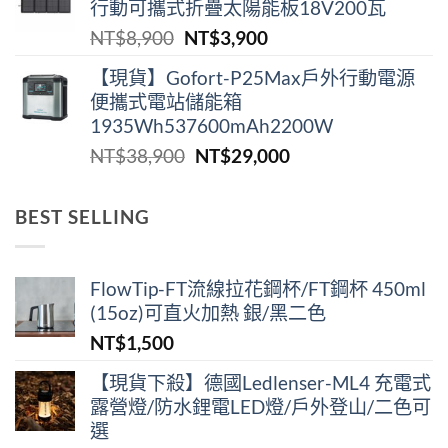
行動可攜式折疊太陽能板18V200瓦
格：
格：
原
目
NT$
8,900
NT$
3,900
NT$2,180。
NT$1,290。
始
前
【現貨】Gofort-P25Max戶外行動電源
價
價
便攜式電站儲能箱
格：
格：
1935Wh537600mAh2200W
NT$8,900。
NT$3,900。
原
目
NT$
38,900
NT$
29,000
始
前
價
價
BEST SELLING
格：
格：
NT$38,900。
NT$29,000。
FlowTip-FT流線拉花鋼杯/FT鋼杯 450ml
(15oz)可直火加熱 銀/黑二色
NT$
1,500
【現貨下殺】德國Ledlenser-ML4 充電式
露營燈/防水鋰電LED燈/戶外登山/二色可
選