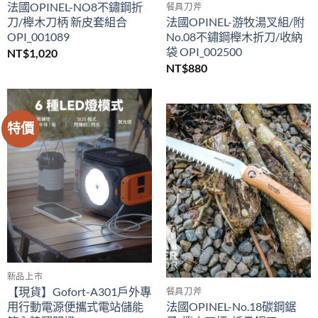
法國OPINEL-NO8不鏽鋼折
餐具刀斧
刀/櫸木刀柄 新皮套組合
法國OPINEL-游牧湯叉組/附
OPI_001089
No.08不鏽鋼櫸木折刀/收納
袋 OPI_002500
NT$
1,020
NT$
880
特價
新品上市
【現貨】Gofort-A301戶外專
餐具刀斧
用行動電源便攜式電站儲能
法國OPINEL-No.18碳鋼鋸