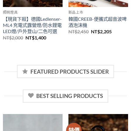
照明燈具
新品上市
【現貨下殺】德國Ledlenser-
韓國CREEB-便攜式超⾳波啤
ML4 充電式露營燈/防水鋰電
酒泡沫機
LED燈/戶外登山/二色可選
原
目
NT$
2,450
NT$
2,205
始
前
原
目
NT$
2,000
NT$
1,400
價
價
始
前
格：
格：
價
價
NT$2,450。
NT$2,20
格：
格：
NT$2,000。
NT$1,400。
FEATURED PRODUCTS SLIDER
BEST SELLING PRODUCTS
特價