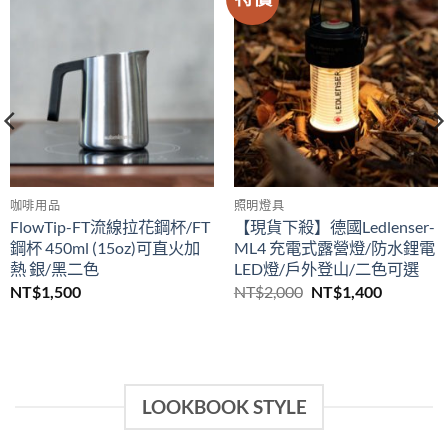
咖啡用品
照明燈具
FlowTip-FT流線拉花鋼杯/FT
【現貨下殺】德國Ledlenser-
鋼杯 450ml (15oz)可直火加
ML4 充電式露營燈/防水鋰電
熱 銀/黑二色
LED燈/戶外登山/二色可選
原
目
NT$
1,500
NT$
2,000
NT$
1,400
始
前
價
價
格：
格：
NT$2,000。
NT$1,40
LOOKBOOK STYLE