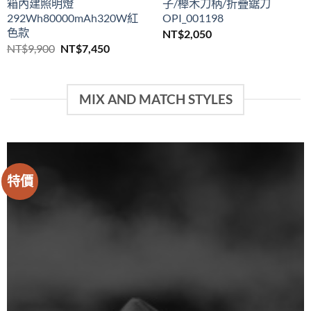
箱內建照明燈
子/櫸木刀柄/折疊鋸刀
292Wh80000mAh320W紅
OPI_001198
色款
NT$
2,050
原
目
NT$
9,900
NT$
7,450
始
前
價
價
格：
格：
NT$9,900。
NT$7,450。
MIX AND MATCH STYLES
特價