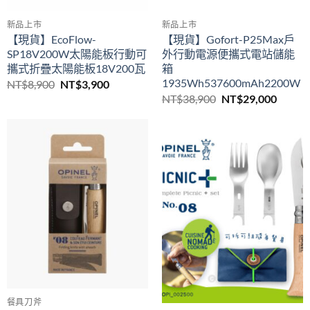
新品上市
新品上市
【現貨】EcoFlow-
【現貨】Gofort-P25Max戶
SP18V200W太陽能板行動可
外行動電源便攜式電站儲能
攜式折疊太陽能板18V200瓦
箱
1935Wh537600mAh2200W
原
目
NT$
8,900
NT$
3,900
始
前
原
目
NT$
38,900
NT$
29,000
價
價
始
前
格：
格：
價
價
NT$8,900。
NT$3,900。
格：
格：
NT$38,900。
NT$29
餐具刀斧