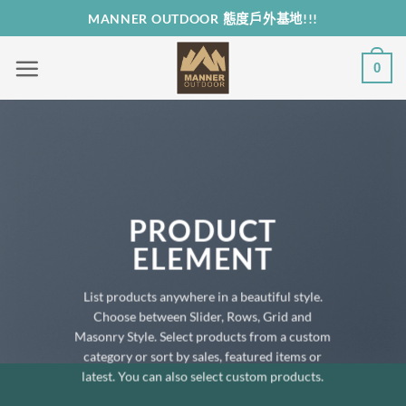
Skip
MANNER OUTDOOR 態度戶外基地!!!
to
content
0
PRODUCT
ELEMENT
List products anywhere in a beautiful style.
Choose between Slider, Rows, Grid and
Masonry Style. Select products from a custom
category or sort by sales, featured items or
latest. You can also select custom products.