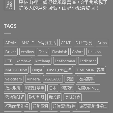
露
坪林山裡一處野營風露營區，3年間承載了
16
麼
Manner
留
營
8 月
最
許多人的戶外回憶，山野小聚最終回！
Outdoor
言
桌
好
選
面
在
尚
喝
物-
好
〈坪
無
又
我
伙
林
留
方
的
TAGS
伴，
山
言
便
戶
IGT
裡
快
外
挺
一
速?〉
點
你
處
中
燈
就
野
ADAM
ANGLE Life角度生活
CRKT
D.U.C系列
Dripo
儀
這
營
式
樣
風
Driver
ecoflow
Fenix
Flashfish
Gofort
Helikon
感，
辦!!!〉
露
都
中
營
是
IGT
kershaw
kitelamp
Leatherman
Ledlenser
區，
靠
3
這
MAD2000W
Olight
OneTigris壹虎
TIMEMORE泰摩
年
盞!!!〉
間
中
承
velocifero
Vinaera
WACACO
德國
收納高手
載
了
放火取暖
料理好幫手
日本
河野流
法國OPINEL
許
多
營地咖啡師
砍切利器
纖義麵
美味好食
人
的
行動太陽能板
行動電源
超值露營好物
越野電動滑板車
戶
外