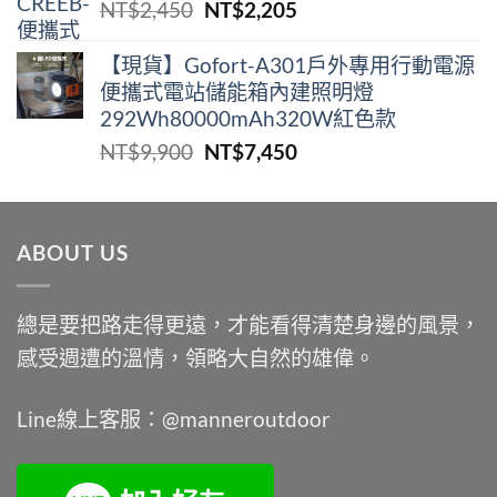
原
目
NT$
2,450
NT$
2,205
格：
格：
始
前
NT$2,000。
NT$1,400。
價
價
【現貨】Gofort-A301戶外專用行動電源
便攜式電站儲能箱內建照明燈
格：
格：
292Wh80000mAh320W紅色款
NT$2,450。
NT$2,205。
原
目
NT$
9,900
NT$
7,450
始
前
價
價
格：
格：
ABOUT US
NT$9,900。
NT$7,450。
總是要把路走得更遠，才能看得清楚身邊的風景，
感受週遭的溫情，領略大自然的雄偉。
Line線上客服：@manneroutdoor