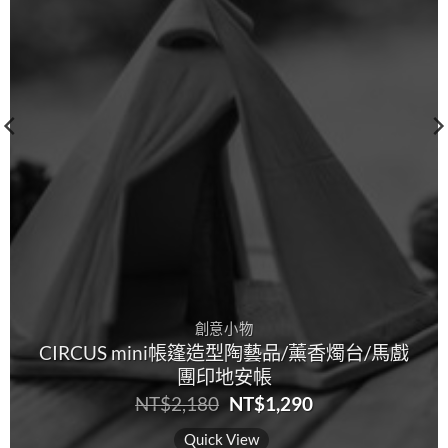
創意小物
CIRCUS mini帳篷造型陶藝品/薰香燭台/馬戲
團印地安帳
原
目
NT$
2,180
NT$
1,290
始
前
價
價
Quick View