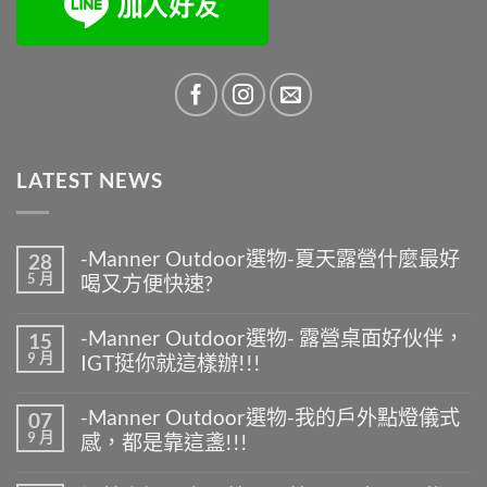
LATEST NEWS
-Manner Outdoor選物-夏天露營什麼最好
28
5 月
喝又方便快速?
在
尚
〈-
無
-Manner Outdoor選物- 露營桌面好伙伴，
15
Manner
留
9 月
IGT挺你就這樣辦!!!
Outdoor
言
選
在
尚
物-
〈-
無
夏
-Manner Outdoor選物-我的戶外點燈儀式
07
Manner
留
天
9 月
感，都是靠這盞!!!
Outdoor
言
露
選
營
在
尚
物-
什
〈-
無