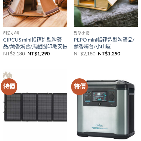
創意小物
創意小物
CIRCUS mini帳篷造型陶藝
PEPO mini帳篷造型陶藝品/
品/薰香燭台/馬戲團印地安帳
薰香燭台/小山屋
原
目
原
目
NT$
2,180
NT$
1,290
NT$
2,180
NT$
1,290
始
前
始
前
價
價
價
價
格：
格：
格：
格：
NT$2,180。
NT$1,290。
NT$2,180。
NT$1,29
特價
特價