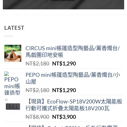
格：
格：
NT$2,180。
NT$1,290。
LATEST
CIRCUS mini帳篷造型陶藝品/薰香燭台/
馬戲團印地安帳
原
目
NT$
2,180
NT$
1,290
始
前
PEPO mini帳篷造型陶藝品/薰香燭台/小
價
價
山屋
格：
格：
原
目
NT$
2,180
NT$
1,290
NT$2,180。
NT$1,290。
始
前
【現貨】EcoFlow-SP18V200W太陽能板
價
價
行動可攜式折疊太陽能板18V200瓦
格：
格：
原
目
NT$
8,900
NT$
3,900
NT$2,180。
NT$1,290。
始
前