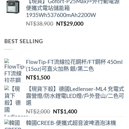
【現貨】Gofort-P25Max戶外行動電源
價
價
便攜式電站儲能箱
格：
格：
1935Wh537600mAh2200W
NT$8,900。
NT$3,900。
原
目
NT$
38,900
NT$
29,000
始
前
價
價
BEST SELLING
格：
格：
NT$38,900。
NT$29,000。
FlowTip-FT流線拉花鋼杯/FT鋼杯 450ml
(15oz)可直火加熱 銀/黑二色
NT$
1,500
【現貨下殺】德國Ledlenser-ML4 充電式
露營燈/防水鋰電LED燈/戶外登山/二色可
選
原
目
NT$
2,000
NT$
1,400
始
前
韓國CREEB-便攜式超⾳波啤酒泡沫機
價
價