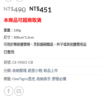
原
目
NT$
490
NT$
451
始
前
本商品可超商取貨
價
價
格：
格：
重量：120g
NT$490。
NT$451。
尺寸：300cm*1.2cm
可用於懸掛露營燈、烹飪鍋碗瓢盆、杯子或其他露營用品
已售完
貨號:
CE-YJS01-CB
分類:
收納整理
,
創意小物
,
新品上市
標籤:
OneTigris壹虎
,
收納高手
,
野營必備