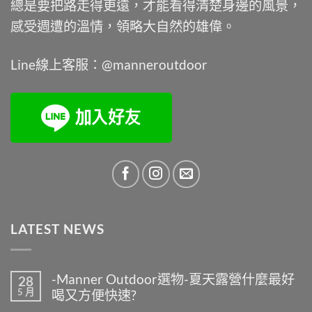
總是要把路走得更遠，才能看得清楚身邊的風景，
感受週遭的溫情，領略大自然的雄偉。
Line線上客服：@manneroutdoor
LATEST NEWS
-Manner Outdoor選物-夏天露營什麼最好
28
5 月
喝又方便快速?
在
尚