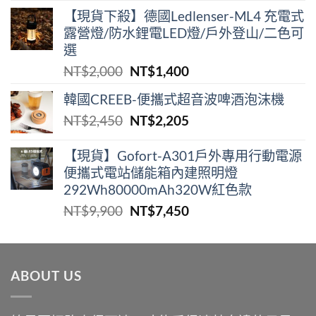
【現貨下殺】德國Ledlenser-ML4 充電式
露營燈/防水鋰電LED燈/戶外登山/二色可
選
原
目
NT$
2,000
NT$
1,400
始
前
韓國CREEB-便攜式超⾳波啤酒泡沫機
價
價
原
目
NT$
2,450
NT$
2,205
格：
格：
始
前
NT$2,000。
NT$1,400。
價
價
【現貨】Gofort-A301戶外專用行動電源
便攜式電站儲能箱內建照明燈
格：
格：
292Wh80000mAh320W紅色款
NT$2,450。
NT$2,205。
原
目
NT$
9,900
NT$
7,450
始
前
價
價
格：
格：
ABOUT US
NT$9,900。
NT$7,450。