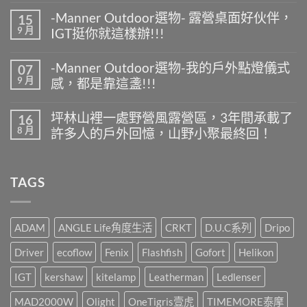
〈-
無
-Manner Outdoor選物- 露營桌面好伙伴，
15
Manner
留
9 月
IGT挺你就這樣辦!!!
Outdoor
言
選
在
尚
物-
〈-
無
夏
-Manner Outdoor選物-我的戶外點燈儀式
07
Manner
留
天
9 月
感，都是靠這盞!!!
Outdoor
言
露
選
營
在
尚
物-
什
〈-
無
露
坪林山裡一處野營風露營區，3年間承載了
16
麼
Manner
留
營
8 月
最
許多人的戶外回憶，山野小聚最終回！
Outdoor
言
桌
好
選
面
在
尚
喝
物-
好
〈坪
無
又
我
伙
林
留
方
的
TAGS
伴，
山
言
便
戶
IGT
裡
快
外
挺
一
速?〉
點
你
處
中
燈
就
野
ADAM
ANGLE Life角度生活
CRKT
D.U.C系列
Dripo
儀
這
營
式
樣
風
Driver
ecoflow
Fenix
Flashfish
Gofort
Helikon
感，
辦!!!〉
露
都
中
營
是
IGT
kershaw
kitelamp
Leatherman
Ledlenser
區，
靠
3
這
MAD2000W
Olight
OneTigris壹虎
TIMEMORE泰摩
年