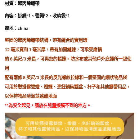
材質：聚丙烯織帶
內容：掛繩*1、營繩*2、收納袋*1
產地：china
堅固的聚丙烯織帶結構，帶有縫合的實用環
12 毫米寬和 1 毫米厚，​​帶有加固縫線，可承受磨損
約 8 英尺/3 米長，可與您的帳篷、防水布或其他戶外庇護所一起使
用
配有兩條 8 英尺/3 米長的反光螺紋拉線和一個堅固的網狀物品袋
可用於懸掛露營燈、燈籠、烹飪鍋碗瓢盆、杯子和其他露營用品，
以保持物品清潔並遠離地面
**為安全起見，請放在兒童接觸不到的地方。