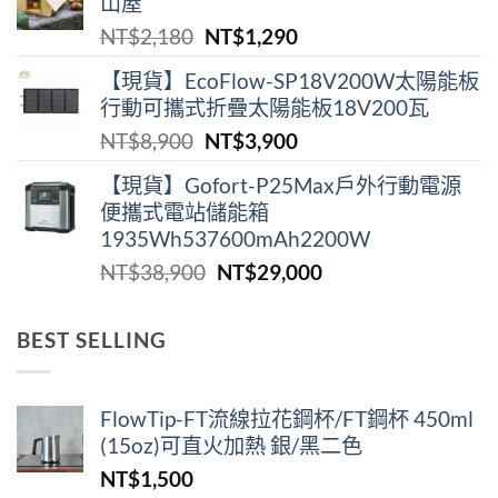
山屋
格：
格：
原
目
NT$
2,180
NT$
1,290
NT$2,180。
NT$1,290。
始
前
【現貨】EcoFlow-SP18V200W太陽能板
價
價
行動可攜式折疊太陽能板18V200瓦
格：
格：
原
目
NT$
8,900
NT$
3,900
NT$2,180。
NT$1,290。
始
前
【現貨】Gofort-P25Max戶外行動電源
價
價
便攜式電站儲能箱
格：
格：
1935Wh537600mAh2200W
NT$8,900。
NT$3,900。
原
目
NT$
38,900
NT$
29,000
始
前
價
價
BEST SELLING
格：
格：
NT$38,900。
NT$29,000。
FlowTip-FT流線拉花鋼杯/FT鋼杯 450ml
(15oz)可直火加熱 銀/黑二色
NT$
1,500