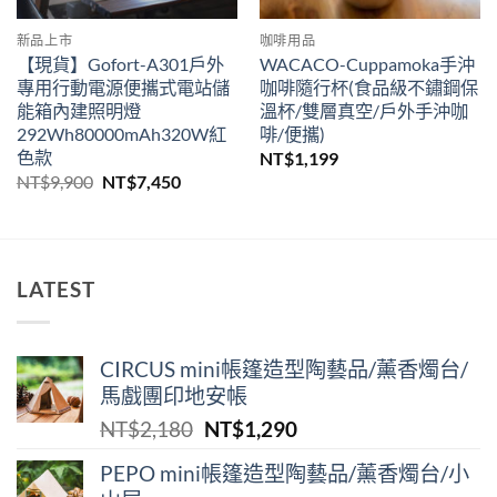
新品上市
咖啡用品
【現貨】Gofort-A301戶外
WACACO-Cuppamoka手沖
專用行動電源便攜式電站儲
咖啡隨行杯(食品級不鏽鋼保
能箱內建照明燈
溫杯/雙層真空/戶外手沖咖
292Wh80000mAh320W紅
啡/便攜)
色款
NT$
1,199
原
目
NT$
9,900
NT$
7,450
始
前
價
價
格：
格：
NT$9,900。
NT$7,450。
LATEST
CIRCUS mini帳篷造型陶藝品/薰香燭台/
馬戲團印地安帳
原
目
NT$
2,180
NT$
1,290
始
前
PEPO mini帳篷造型陶藝品/薰香燭台/小
價
價