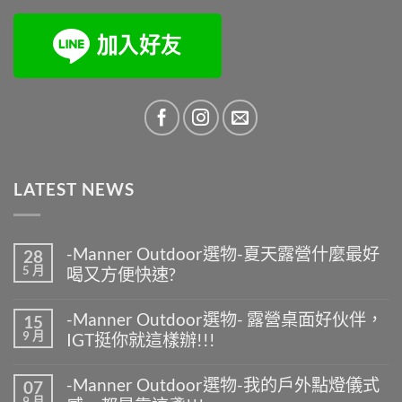
LATEST NEWS
-Manner Outdoor選物-夏天露營什麼最好
28
5 月
喝又方便快速?
在
尚
〈-
無
-Manner Outdoor選物- 露營桌面好伙伴，
15
Manner
留
9 月
IGT挺你就這樣辦!!!
Outdoor
言
選
在
尚
物-
〈-
無
夏
-Manner Outdoor選物-我的戶外點燈儀式
07
Manner
留
天
9 月