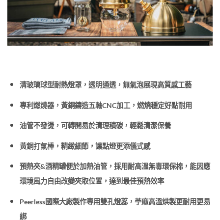
清玻璃球型耐熱燈罩，透明通透，無氣泡展現高質感工藝
專利燃燒器，黃銅鑄造五軸CNC加工，燃燒穩定好點耐用
油管不發燙，可轉開易於清理積碳，輕鬆清潔保養
黃銅打氣棒，精緻細節，讓點燈更添儀式感
預熱夾&酒精罐便於加熱油管，採用耐高溫無毒環保棉，能因應
環境風力自由改變夾取位置，達到最佳預熱效率
Peerless國際大廠製作專用雙孔燈蕊，苧麻高溫烘製更耐用更易
綁