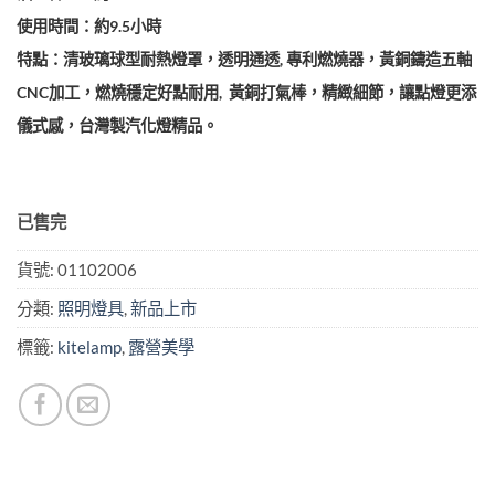
使用時間：約9.5小時
特點：清玻璃球型耐熱燈罩，透明通透, 專利燃燒器，黃銅鑄造五軸
CNC加工，燃燒穩定好點耐用, 黃銅打氣棒，精緻細節，讓點燈更添
儀式感，台灣製汽化燈精品。
已售完
貨號:
01102006
分類:
照明燈具
,
新品上市
標籤:
kitelamp
,
露營美學