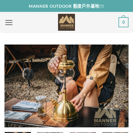
Skip
MANNER OUTDOOR 態度戶外基地!!!
to
content
0