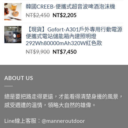
始
前
韓國CREEB-便攜式超⾳波啤酒泡沫機
價
價
原
目
NT$
2,450
NT$
2,205
格：
格：
始
前
NT$2,000。
NT$1,400。
價
價
【現貨】Gofort-A301戶外專用行動電源
便攜式電站儲能箱內建照明燈
格：
格：
292Wh80000mAh320W紅色款
NT$2,450。
NT$2,205。
原
目
NT$
9,900
NT$
7,450
始
前
價
價
格：
格：
ABOUT US
NT$9,900。
NT$7,450。
總是要把路走得更遠，才能看得清楚身邊的風景，
感受週遭的溫情，領略大自然的雄偉。
Line線上客服：@manneroutdoor