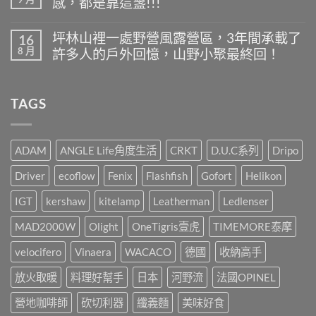
感，都是靠這盞!!!
Outdoor
言
露
選
營
在
尚
物-
什
〈-
無
露
坪林山裡一處野營風露營區，3年間承載了
16
麼
Manner
留
營
8 月
最
許多人的戶外回憶，山野小聚最終回！
Outdoor
言
桌
好
選
面
在
尚
喝
物-
好
〈坪
無
又
我
伙
林
留
方
的
TAGS
伴，
山
言
便
戶
IGT
裡
快
外
挺
一
速?〉
點
你
處
中
燈
就
野
ADAM
ANGLE Life角度生活
CRKT
D.U.C系列
Dripo
儀
這
營
式
樣
風
Driver
ecoflow
Fenix
Flashfish
Gofort
Helikon
感，
辦!!!〉
露
都
中
營
是
IGT
kershaw
kitelamp
Leatherman
Ledlenser
區，
靠
3
這
MAD2000W
Olight
OneTigris壹虎
TIMEMORE泰摩
年
盞!!!〉
間
中
承
velocifero
Vinaera
WACACO
德國
收納高手
載
了
放火取暖
料理好幫手
日本
河野流
法國OPINEL
許
多
營地咖啡師
砍切利器
纖義麵
美味好食
人