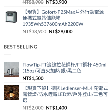
原
目
NT$
8,900
NT$
3,900
NT$2,180。
NT$1,290。
始
前
【現貨】Gofort-P25Max戶外行動電源
價
價
便攜式電站儲能箱
格：
格：
1935Wh537600mAh2200W
NT$8,900。
NT$3,900。
原
目
NT$
38,900
NT$
29,000
始
前
價
價
BEST SELLING
格：
格：
NT$38,900。
NT$29,000。
FlowTip-FT流線拉花鋼杯/FT鋼杯 450ml
(15oz)可直火加熱 銀/黑二色
NT$
1,500
【現貨下殺】德國Ledlenser-ML4 充電式
露營燈/防水鋰電LED燈/戶外登山/二色可
選
原
目
NT$
2,000
NT$
1,400