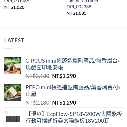
OPI_001089
Laminated Birch
OPI_002388
NT$
1,020
NT$
1,035
LATEST
CIRCUS mini帳篷造型陶藝品/薰香燭台/
馬戲團印地安帳
原
目
NT$
2,180
NT$
1,290
始
前
PEPO mini帳篷造型陶藝品/薰香燭台/小
價
價
山屋
格：
格：
原
目
NT$
2,180
NT$
1,290
NT$2,180。
NT$1,290。
始
前
【現貨】EcoFlow-SP18V200W太陽能板
價
價
行動可攜式折疊太陽能板18V200瓦
格：
格：