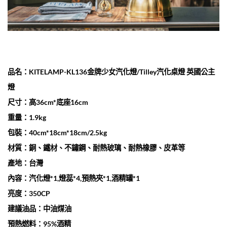
品名：KITELAMP-KL136金牌少女汽化燈/Tilley汽化桌燈 英國公主
燈
尺寸：高36cm*底座16cm
重量：1.9kg
包裝：40cm*18cm*18cm/2.5kg
材質：銅、鐵材、不鏽鋼、耐熱玻璃、耐熱橡膠、皮革等
產地：台灣
內容：汽化燈*1,燈蕊*4,預熱夾*1,酒精罐*1
亮度：350CP
建議油品：中油煤油
預熱燃料：95%酒精