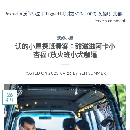
Posted in
沃的小屋
|
Tagged
中海拔(500~1000)
,
免搭帳
,
北部
Leave a comment
沃的小屋
沃的小屋探班貴客：甜滋滋阿卡小
杏福+放火班小犬咖逼
POSTED ON
2021-04-26
BY
YEN SUMMER
26
4 月