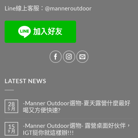
Line線上客服：@manneroutdoor
LATEST NEWS
-Manner Outdoor選物-夏天露營什麼最好
28
5 月
喝又方便快速?
在
尚
〈-
無
-Manner Outdoor選物- 露營桌面好伙伴，
15
Manner
留
9 月
IGT挺你就這樣辦!!!
Outdoor
言
選