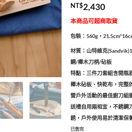
NT$
2,430
本商品可超商取貨
包裝：560g，21.5cm*16cm
材質：山特維克(Sandvik)
鋼/櫸木刀柄/砧板
特點：三件刀套組含開瓶
櫸木砧板、快乾布，完整
營戶外活動的最佳廚刀組選
送禮自用兩相宜，不銹鋼
銹，戶外使用易於清潔保
已售完