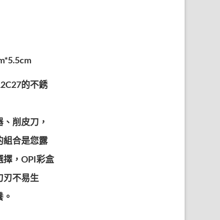
*5.5cm
12C27的不銹
器、削皮刀，
的組合是您露
擇，OPI彩盒
刀刃不易生
養。