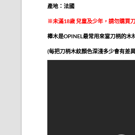
產地：法國
※未滿18歲 兒童及少年，請勿購買
櫸木是OPINEL最常用來當刀柄的
(每把刀柄木紋顏色深淺多少會有差