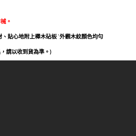
刀械。
木材、貼心地附上櫸木砧板 ˙外觀木紋顏色均勻
異，請以收到貨為準。)