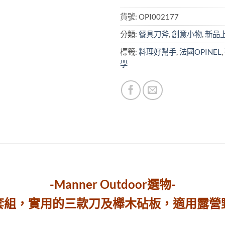
貨號:
OPI002177
分類:
餐具刀斧
,
創意小物
,
新品
標籤:
料理好幫手
,
法國OPINEL
,
學
-Manner Outdoor選物-
套組，實用的三款刀及櫸木砧板，適用露營