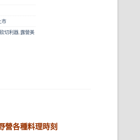
上市
砍切利器
,
露營美
野營各種料理時刻