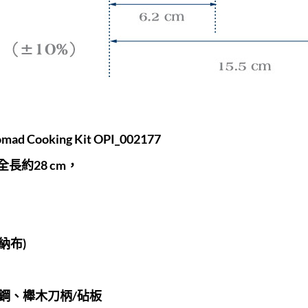
ooking Kit OPI_002177
、全長約28 cm，
，
收納布)
不銹鋼、櫸木刀柄/砧板