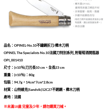
品名：OPINEL-No.10不鏽鋼折刀/櫸木刀柄
OPINEL The Specialists No.10法國刀特別系列_附葡萄酒開瓶器
OPI_001410
尺寸：(±10％)刀刃長10 cm、全長23 cm
重量：(±10％)：80g
包裝：94.7g，14cm*7cm*2.8cm
材質：山特維克(Sandvik)12C27不銹鋼、櫸木刀柄
產地：法國
※未滿18歲 兒童及少年，請勿購買刀械。