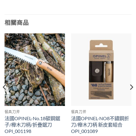
相關商品
餐具刀斧
餐具刀斧
法國OPINEL-No.18碳鋼鋸
法國OPINEL-NO8不鏽鋼折
子/櫸木刀柄/折疊鋸刀
刀/櫸木刀柄 新皮套組合
OPI_001198
OPI_001089