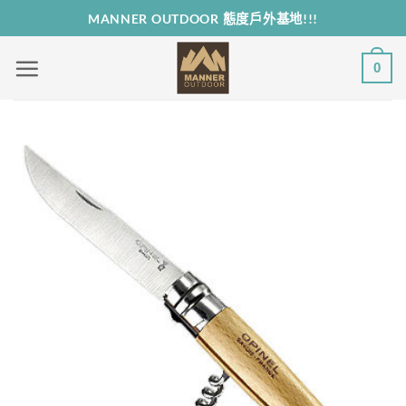
Skip
MANNER OUTDOOR 態度戶外基地!!!
to
content
0