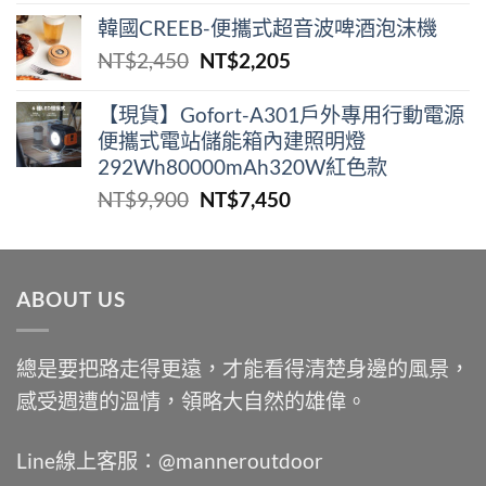
始
前
韓國CREEB-便攜式超⾳波啤酒泡沫機
價
價
原
目
NT$
2,450
NT$
2,205
格：
格：
始
前
NT$2,000。
NT$1,400。
價
價
【現貨】Gofort-A301戶外專用行動電源
便攜式電站儲能箱內建照明燈
格：
格：
292Wh80000mAh320W紅色款
NT$2,450。
NT$2,205。
原
目
NT$
9,900
NT$
7,450
始
前
價
價
格：
格：
ABOUT US
NT$9,900。
NT$7,450。
總是要把路走得更遠，才能看得清楚身邊的風景，
感受週遭的溫情，領略大自然的雄偉。
Line線上客服：@manneroutdoor