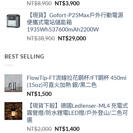
原
目
NT$
8,900
NT$
3,900
NT$2,180。
NT$1,290。
始
前
【現貨】Gofort-P25Max戶外行動電源
價
價
便攜式電站儲能箱
格：
格：
1935Wh537600mAh2200W
NT$8,900。
NT$3,900。
原
目
NT$
38,900
NT$
29,000
始
前
價
價
BEST SELLING
格：
格：
NT$38,900。
NT$29,000。
FlowTip-FT流線拉花鋼杯/FT鋼杯 450ml
(15oz)可直火加熱 銀/黑二色
NT$
1,500
【現貨下殺】德國Ledlenser-ML4 充電式
露營燈/防水鋰電LED燈/戶外登山/二色可
選
原
目
NT$
2,000
NT$
1,400