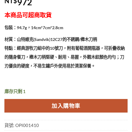
NT$
972
本商品可超商取貨
包裝：94.7g，14cm*7cm*2.8cm
材質：山特維克(Sandvik)12C27的不銹鋼/櫸木刀柄
特點：經典游牧刀組中的10號刀，附有葡萄酒開瓶器，可折疊收納
的隨身餐刀，櫸木刀柄堅硬、耐用、易握，外觀木紋顏色均勻；刀
刃優良的硬度，不易生鏽戶外使用易於清潔保養。
庫存只剩 1
加入購物車
貨號:
OPI001410