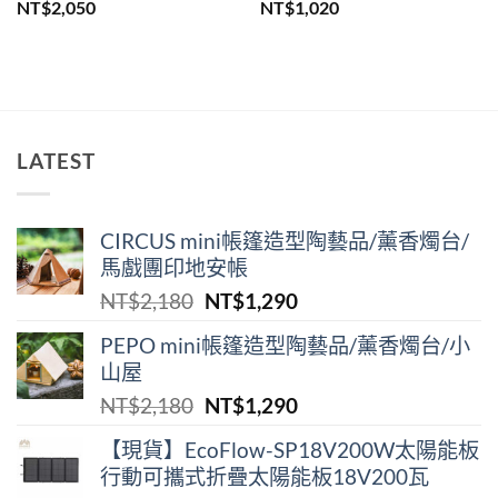
NT$
2,050
NT$
1,020
50。
LATEST
CIRCUS mini帳篷造型陶藝品/薰香燭台/
馬戲團印地安帳
原
目
NT$
2,180
NT$
1,290
始
前
PEPO mini帳篷造型陶藝品/薰香燭台/小
價
價
山屋
格：
格：
原
目
NT$
2,180
NT$
1,290
NT$2,180。
NT$1,290。
始
前
【現貨】EcoFlow-SP18V200W太陽能板
價
價
行動可攜式折疊太陽能板18V200瓦
格：
格：