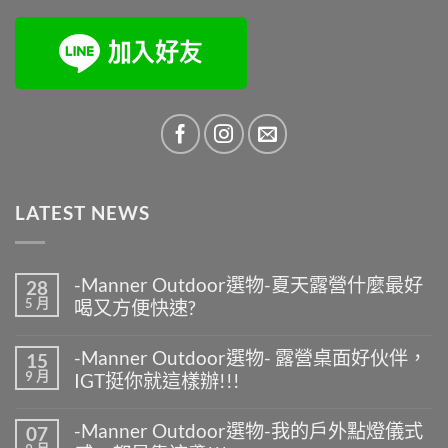
LATEST NEWS
-Manner Outdoor選物-夏天露營什麼最好
28
5 月
喝又方便快速?
在
尚
〈-
無
-Manner Outdoor選物- 露營桌面好伙伴，
15
Manner
留
9 月
IGT挺你就這樣辦!!!
Outdoor
言
選
在
尚
物-
〈-
無
夏
-Manner Outdoor選物-我的戶外點燈儀式
07
Manner
留
天