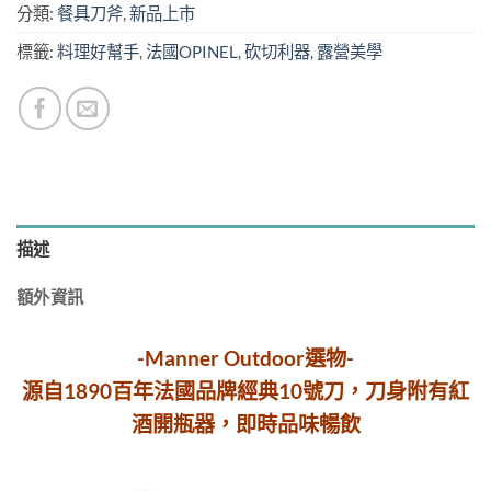
分類:
餐具刀斧
,
新品上市
標籤:
料理好幫手
,
法國OPINEL
,
砍切利器
,
露營美學
描述
額外資訊
-Manner Outdoor選物-
源自1890百年法國品牌經典10號刀，刀身附有紅
酒開瓶器，即時品味暢飲