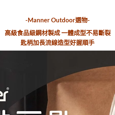
-Manner Outdoor選物-
高級食品級鋼材製成 一體成型不易斷裂
匙柄加長流線造型好握順手