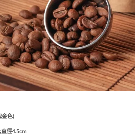
瑰金色)
豆匙直徑4.5cm