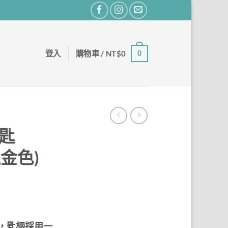
登入
購物車 /
NT$
0
0
豆匙
瑰金色)
材，匙柄採用一