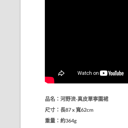
品名：河野流-真皮單寧圍裙
尺寸：長87 x 寬62cm
重量：約364g