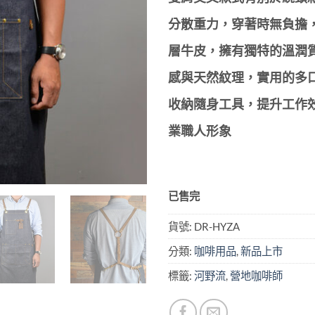
分散重力，穿著時無負擔
層牛皮，擁有獨特的溫潤
感與天然紋理，實用的多
收納隨身工具，提升工作
業職人形象
已售完
貨號:
DR-HYZA
分類:
咖啡用品
,
新品上市
標籤:
河野流
,
營地咖啡師