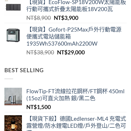
【現貨】EcoFlow-SP18V200W太陽能板
價
價
行動可攜式折疊太陽能板18V200瓦
格：
格：
原
目
NT$
8,900
NT$
3,900
NT$2,180。
NT$1,290。
始
前
【現貨】Gofort-P25Max戶外行動電源
價
價
便攜式電站儲能箱
格：
格：
1935Wh537600mAh2200W
NT$8,900。
NT$3,900。
原
目
NT$
38,900
NT$
29,000
始
前
價
價
BEST SELLING
格：
格：
NT$38,900。
NT$29,000。
FlowTip-FT流線拉花鋼杯/FT鋼杯 450ml
(15oz)可直火加熱 銀/黑二色
NT$
1,500
【現貨下殺】德國Ledlenser-ML4 充電式
露營燈/防水鋰電LED燈/戶外登山/二色可