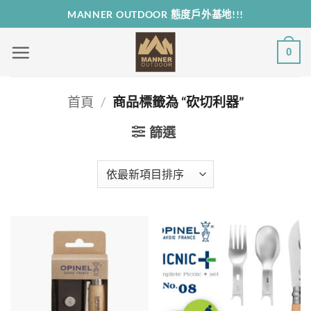
Skip
MANNER OUTDOOR 態度戶外基地!!!
to
content
0
首頁
/
商品標籤為 “砍切利器”
篩選