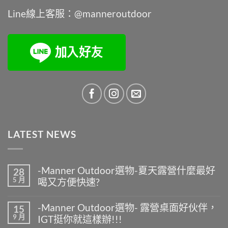
Line線上客服：@manneroutdoor
LATEST NEWS
-Manner Outdoor選物-夏天露營什麼最好
28
5 月
喝又方便快速?
在
尚
〈-
無
-Manner Outdoor選物- 露營桌面好伙伴，
15
Manner
留
9 月
IGT挺你就這樣辦!!!
Outdoor
言
選