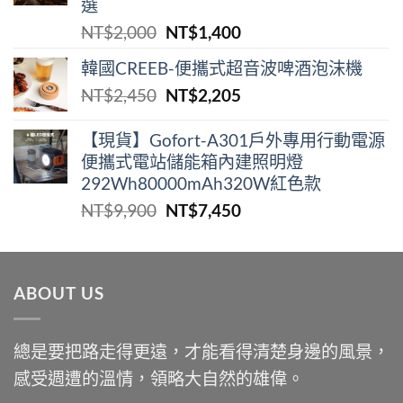
選
原
目
NT$
2,000
NT$
1,400
始
前
韓國CREEB-便攜式超⾳波啤酒泡沫機
價
價
原
目
NT$
2,450
NT$
2,205
格：
格：
始
前
NT$2,000。
NT$1,400。
價
價
【現貨】Gofort-A301戶外專用行動電源
便攜式電站儲能箱內建照明燈
格：
格：
292Wh80000mAh320W紅色款
NT$2,450。
NT$2,205。
原
目
NT$
9,900
NT$
7,450
始
前
價
價
格：
格：
ABOUT US
NT$9,900。
NT$7,450。
總是要把路走得更遠，才能看得清楚身邊的風景，
感受週遭的溫情，領略大自然的雄偉。