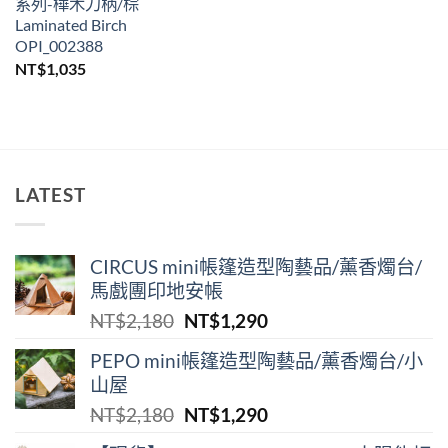
系列-樺木刀柄/棕
Laminated Birch
OPI_002388
NT$
1,035
LATEST
CIRCUS mini帳篷造型陶藝品/薰香燭台/
馬戲團印地安帳
原
目
NT$
2,180
NT$
1,290
始
前
PEPO mini帳篷造型陶藝品/薰香燭台/小
價
價
山屋
格：
格：
原
目
NT$
2,180
NT$
1,290
NT$2,180。
NT$1,290。
始
前