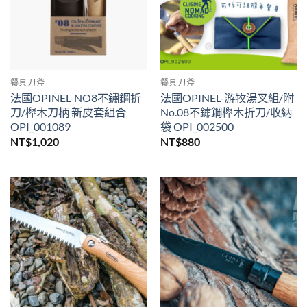
餐具刀斧
餐具刀斧
法國OPINEL-NO8不鏽鋼折
法國OPINEL-游牧湯叉組/附
刀/櫸木刀柄 新皮套組合
No.08不鏽鋼櫸木折刀/收納
OPI_001089
袋 OPI_002500
NT$
1,020
NT$
880