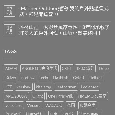
在
尚
物-
〈-
無
夏
-Manner Outdoor選物-我的戶外點燈儀式
07
Manner
留
天
9 月
感，都是靠這盞!!!
Outdoor
言
露
選
營
在
尚
物-
什
〈-
無
露
坪林山裡一處野營風露營區，3年間承載了
16
麼
Manner
留
營
8 月
最
許多人的戶外回憶，山野小聚最終回！
Outdoor
言
桌
好
選
面
在
尚
喝
物-
好
〈坪
無
又
我
伙
林
留
方
的
TAGS
伴，
山
言
便
戶
IGT
裡
快
外
挺
一
速?〉
點
你
處
中
燈
就
野
ADAM
ANGLE Life角度生活
CRKT
D.U.C系列
Dripo
儀
這
營
式
樣
風
Driver
ecoflow
Fenix
Flashfish
Gofort
Helikon
感，
辦!!!〉
露
都
中
營
是
IGT
kershaw
kitelamp
Leatherman
Ledlenser
區，
靠
3
這
MAD2000W
Olight
OneTigris壹虎
TIMEMORE泰摩
年
盞!!!〉
間
中
承
velocifero
Vinaera
WACACO
德國
收納高手
載
了
放火取暖
料理好幫手
日本
河野流
法國OPINEL