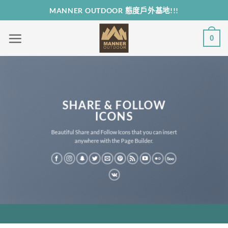
Skip
MANNER OUTDOOR 態度戶外基地!!!
to
content
0
SHARE & FOLLOW
ICONS
Beautiful Share and Follow Icons that you can insert
anywhere with the Page Builder.