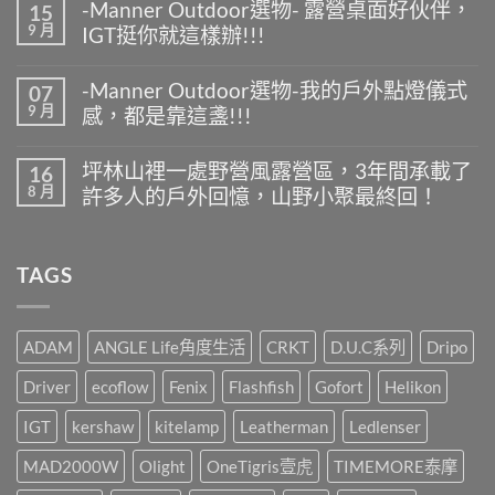
-Manner Outdoor選物- 露營桌面好伙伴，
15
Manner
留
9 月
IGT挺你就這樣辦!!!
Outdoor
言
選
在
尚
物-
〈-
無
夏
-Manner Outdoor選物-我的戶外點燈儀式
07
Manner
留
天
9 月
感，都是靠這盞!!!
Outdoor
言
露
選
營
在
尚
物-
什
〈-
無
露
坪林山裡一處野營風露營區，3年間承載了
16
麼
Manner
留
營
8 月
最
許多人的戶外回憶，山野小聚最終回！
Outdoor
言
桌
好
選
面
在
尚
喝
物-
好
〈坪
無
又
我
伙
林
留
方
的
TAGS
伴，
山
言
便
戶
IGT
裡
快
外
挺
一
速?〉
點
你
處
中
燈
就
野
ADAM
ANGLE Life角度生活
CRKT
D.U.C系列
Dripo
儀
這
營
式
樣
風
Driver
ecoflow
Fenix
Flashfish
Gofort
Helikon
感，
辦!!!〉
露
都
中
營
是
IGT
kershaw
kitelamp
Leatherman
Ledlenser
區，
靠
3
這
MAD2000W
Olight
OneTigris壹虎
TIMEMORE泰摩
年
盞!!!〉
間
中