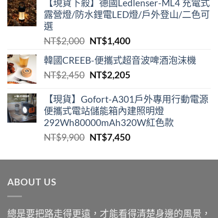
【現貨下殺】德國Ledlenser-ML4 充電式
露營燈/防水鋰電LED燈/戶外登山/二色可
選
原
目
NT$
2,000
NT$
1,400
始
前
韓國CREEB-便攜式超⾳波啤酒泡沫機
價
價
原
目
NT$
2,450
NT$
2,205
格：
格：
始
前
NT$2,000。
NT$1,400。
價
價
【現貨】Gofort-A301戶外專用行動電源
便攜式電站儲能箱內建照明燈
格：
格：
292Wh80000mAh320W紅色款
NT$2,450。
NT$2,205。
原
目
NT$
9,900
NT$
7,450
始
前
價
價
格：
格：
ABOUT US
NT$9,900。
NT$7,450。
總是要把路走得更遠，才能看得清楚身邊的風景，