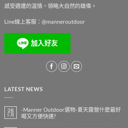
感受週遭的溫情，領略大自然的雄偉。
Line線上客服：@manneroutdoor
LATEST NEWS
-Manner Outdoor選物-夏天露營什麼最好
28
5 月
喝又方便快速?
在
尚
〈-
無