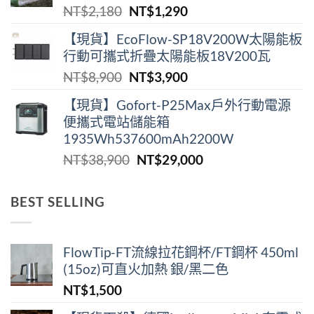
原
目
NT$
2,180
NT$
1,290
NT$2,180。
NT$1,290。
始
前
【現貨】EcoFlow-SP18V200W太陽能板
價
價
行動可攜式折疊太陽能板18V200瓦
格：
格：
原
目
NT$
8,900
NT$
3,900
NT$2,180。
NT$1,290。
始
前
【現貨】Gofort-P25Max戶外行動電源
價
價
便攜式電站儲能箱
格：
格：
1935Wh537600mAh2200W
NT$8,900。
NT$3,900。
原
目
NT$
38,900
NT$
29,000
始
前
價
價
BEST SELLING
格：
格：
NT$38,900。
NT$29,000。
FlowTip-FT流線拉花鋼杯/FT鋼杯 450ml
(15oz)可直火加熱 銀/黑二色
NT$
1,500