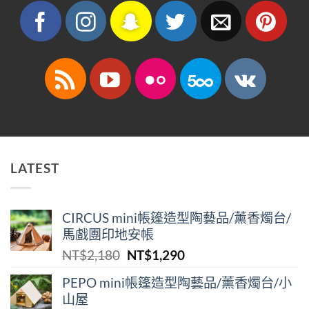
LATEST
CIRCUS mini帳篷造型陶藝品/薰香燭台/
馬戲團印地安帳
原
目
NT$
2,180
NT$
1,290
始
前
PEPO mini帳篷造型陶藝品/薰香燭台/小
價
價
山屋
格：
格：