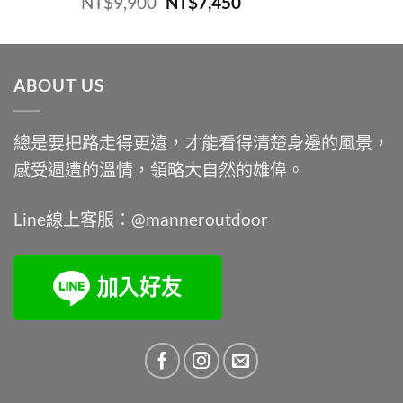
原
目
NT$
9,900
NT$
7,450
始
前
價
價
格：
格：
ABOUT US
NT$9,900。
NT$7,450。
總是要把路走得更遠，才能看得清楚身邊的風景，
感受週遭的溫情，領略大自然的雄偉。
Line線上客服：@manneroutdoor