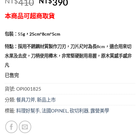
原
目
NT$
410
NT$
390
始
前
本商品可超商取貨
價
價
格：
格：
包裝：55
g，25cm*8cm*5cm
NT$410。
NT$390。
特點：採用不銹鋼材質製作刀刃，刀片尺吋為長8cm，適合用來切
水果及去皮，刀柄使用櫸木，非常堅硬耐用易握，原木質感手感非
凡
已售完
貨號:
OPI001825
分類:
餐具刀斧
,
新品上市
標籤:
料理好幫手
,
法國OPINEL
,
砍切利器
,
露營美學