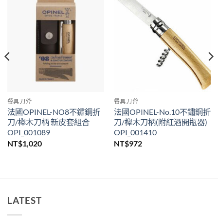
餐具刀斧
餐具刀斧
法國OPINEL-NO8不鏽鋼折
法國OPINEL-No.10不鏽鋼折
刀/櫸木刀柄 新皮套組合
刀/櫸木刀柄(附紅酒開瓶器)
OPI_001089
OPI_001410
NT$
1,020
NT$
972
90。
LATEST