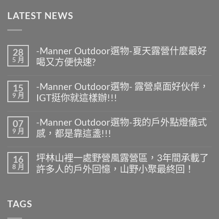
LATEST NEWS
-Manner Outdoor選物-夏天露營什麼最好
28
5 月
喝又方便快速?
在
尚
〈-
無
-Manner Outdoor選物- 露營桌面好伙伴，
15
Manner
留
9 月
IGT挺你就這樣辦!!!
Outdoor
言
選
在
尚
物-
〈-
無
夏
-Manner Outdoor選物-我的戶外點燈儀式
07
Manner
留
天
9 月
感，都是靠這盞!!!
Outdoor
言
露
選
營
在
尚
物-
什
〈-
無
露
坪林山裡一處野營風露營區，3年間承載了
16
麼
Manner
留
營
8 月
最
許多人的戶外回憶，山野小聚最終回！
Outdoor
言
桌
好
選
面
在
尚
喝
物-
好
〈坪
無
又
我
伙
林
留
方
的
TAGS
伴，
山
言
便
戶
IGT
裡
快
外
挺