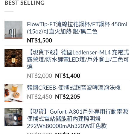
BEST SELLING
格：
格：
NT$38,900。
NT$29,000。
FlowTip-FT流線拉花鋼杯/FT鋼杯 450ml
(15oz)可直火加熱 銀/黑二色
NT$
1,500
【現貨下殺】德國Ledlenser-ML4 充電式
露營燈/防水鋰電LED燈/戶外登山/二色可
選
原
目
NT$
2,000
NT$
1,400
始
前
韓國CREEB-便攜式超⾳波啤酒泡沫機
價
價
原
目
NT$
2,450
NT$
2,205
格：
格：
始
前
NT$2,000。
NT$1,400。
價
價
【現貨】Gofort-A301戶外專用行動電源
便攜式電站儲能箱內建照明燈
格：
格：
292Wh80000mAh320W紅色款
NT$2,450。
NT$2,205。