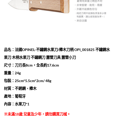
品名：法國OPINEL-不鏽鋼水果刀/櫸木刀柄 OPI_001825 不鏽鋼水
果刀 木柄水果刀 不鏽鋼刀 露營刀具 露營小刀
尺寸：刀刃長8cm，全長約17.6cm
重量：24g
包裝：25cm*5.5cm*2cm/ 48g
材質：不銹鋼、櫸木
產地：葡萄牙
內容：水果刀*1
※未滿18歲 兒童及少年，請勿購買刀械。