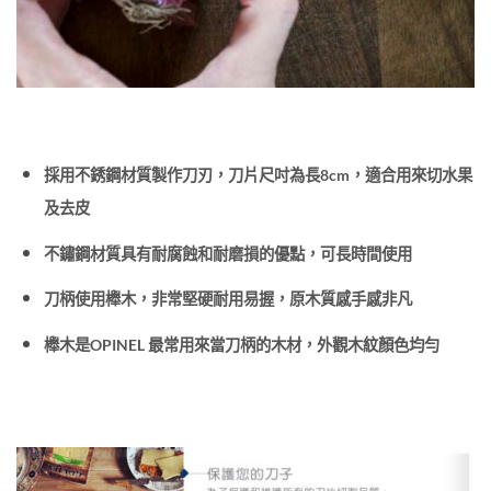
採用不銹鋼材質製作刀刃，刀片尺吋為長8cm，適合用來切水果
及去皮
不鏽鋼材質具有耐腐蝕和耐磨損的優點，可長時間使用
刀柄使用櫸木，非常堅硬耐用易握，原木質感手感非凡
櫸木是OPINEL 最常用來當刀柄的木材，外觀木紋顏色均勻