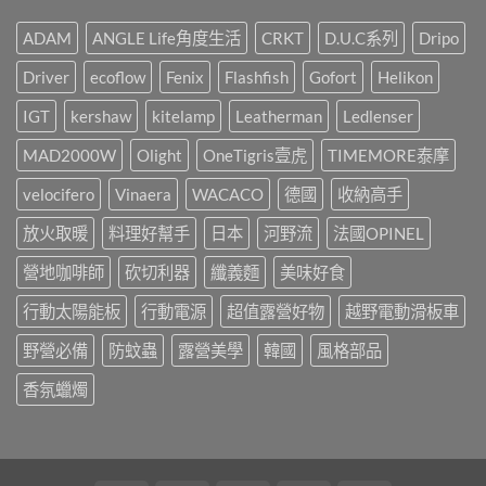
一
速?〉
點
你
處
中
燈
就
野
ADAM
ANGLE Life角度生活
CRKT
D.U.C系列
Dripo
儀
這
營
式
樣
風
Driver
ecoflow
Fenix
Flashfish
Gofort
Helikon
感，
辦!!!〉
露
都
中
營
是
IGT
kershaw
kitelamp
Leatherman
Ledlenser
區，
靠
3
這
MAD2000W
Olight
OneTigris壹虎
TIMEMORE泰摩
年
盞!!!〉
間
中
承
velocifero
Vinaera
WACACO
德國
收納高手
載
了
放火取暖
料理好幫手
日本
河野流
法國OPINEL
許
多
營地咖啡師
砍切利器
纖義麵
美味好食
人
的
行動太陽能板
行動電源
超值露營好物
越野電動滑板車
戶
外
回
野營必備
防蚊蟲
露營美學
韓國
風格部品
憶，
山
香氛蠟燭
野
小
聚
最
終