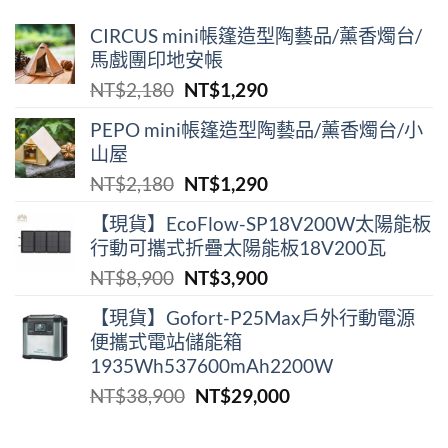
CIRCUS mini帳篷造型陶藝品/薰香燭台/
馬戲團印地安帳
原
目
NT$
2,180
NT$
1,290
始
前
PEPO mini帳篷造型陶藝品/薰香燭台/小
價
價
山屋
格：
格：
原
目
NT$
2,180
NT$
1,290
NT$2,180。
NT$1,290。
始
前
【現貨】EcoFlow-SP18V200W太陽能板
價
價
行動可攜式折疊太陽能板18V200瓦
格：
格：
原
目
NT$
8,900
NT$
3,900
NT$2,180。
NT$1,290。
始
前
【現貨】Gofort-P25Max戶外行動電源
價
價
便攜式電站儲能箱
格：
格：
1935Wh537600mAh2200W
NT$8,900。
NT$3,900。
原
目
NT$
38,900
NT$
29,000
始
前
價
價