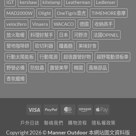
是
IGT
kershaw
kitelamp
Leatherman
Ledlenser
區，
靠
3
這
MAD2000W
Olight
OneTigris壹虎
TIMEMORE泰摩
年
盞!!!〉
間
中
承
velocifero
Vinaera
WACACO
德國
收納高手
載
了
放火取暖
料理好幫手
日本
河野流
法國OPINEL
許
多
營地咖啡師
砍切利器
纖義麵
美味好食
人
的
行動太陽能板
行動電源
超值露營好物
越野電動滑板車
戶
外
回
野營必備
防蚊蟲
露營美學
韓國
風格部品
憶，
山
香氛蠟燭
野
小
聚
最
終
回！〉
Visa
PayPal
MasterCard
Amazon
Apple
中
Pay
戶外日誌
聯絡我們
購物流程
隱私權政策
Copyright 2026 ©
Manner Outdoor
本網站圖文資料版