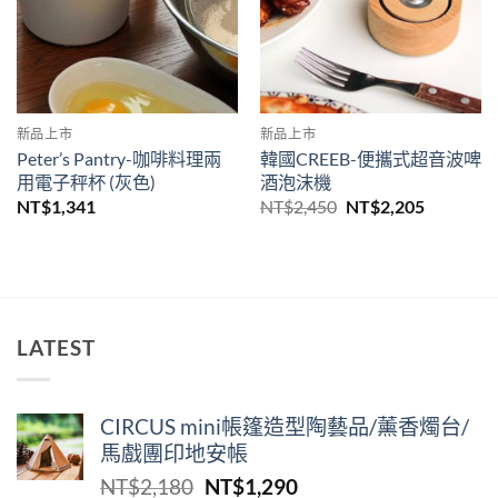
新品上市
新品上市
Peter’s Pantry-咖啡料理兩
韓國CREEB-便攜式超⾳波啤
⽤電⼦秤杯 (灰⾊)
酒泡沫機
原
目
NT$
1,341
NT$
2,450
NT$
2,205
始
前
價
價
格：
格：
NT$2,450。
NT$2,20
LATEST
CIRCUS mini帳篷造型陶藝品/薰香燭台/
馬戲團印地安帳
原
目
NT$
2,180
NT$
1,290