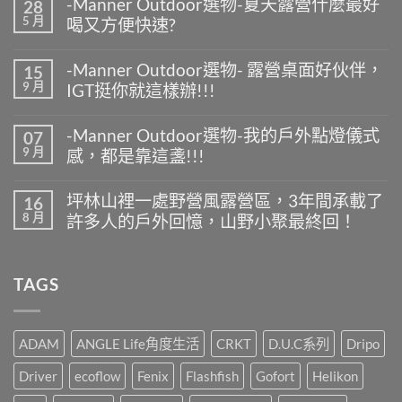
-Manner Outdoor選物-夏天露營什麼最好
28
5 月
喝又方便快速?
在
尚
〈-
無
-Manner Outdoor選物- 露營桌面好伙伴，
15
Manner
留
9 月
IGT挺你就這樣辦!!!
Outdoor
言
選
在
尚
物-
〈-
無
夏
-Manner Outdoor選物-我的戶外點燈儀式
07
Manner
留
天
9 月
感，都是靠這盞!!!
Outdoor
言
露
選
營
在
尚
物-
什
〈-
無
露
坪林山裡一處野營風露營區，3年間承載了
16
麼
Manner
留
營
8 月
最
許多人的戶外回憶，山野小聚最終回！
Outdoor
言
桌
好
選
面
在
尚
喝
物-
好
〈坪
無
又
我
伙
林
留
方
的
TAGS
伴，
山
言
便
戶
IGT
裡
快
外
挺
一
速?〉
點
你
處
中
燈
就
野
ADAM
ANGLE Life角度生活
CRKT
D.U.C系列
Dripo
儀
這
營
式
樣
風
Driver
ecoflow
Fenix
Flashfish
Gofort
Helikon
感，
辦!!!〉
露
都
中
營