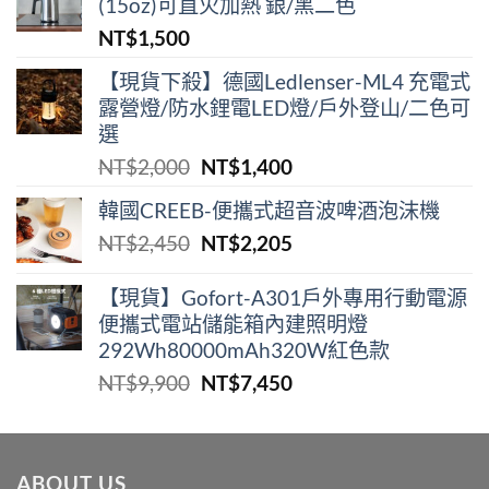
(15oz)可直火加熱 銀/黑二色
NT$
1,500
【現貨下殺】德國Ledlenser-ML4 充電式
露營燈/防水鋰電LED燈/戶外登山/二色可
選
原
目
NT$
2,000
NT$
1,400
始
前
韓國CREEB-便攜式超⾳波啤酒泡沫機
價
價
原
目
NT$
2,450
NT$
2,205
格：
格：
始
前
NT$2,000。
NT$1,400。
價
價
【現貨】Gofort-A301戶外專用行動電源
便攜式電站儲能箱內建照明燈
格：
格：
292Wh80000mAh320W紅色款
NT$2,450。
NT$2,205。
原
目
NT$
9,900
NT$
7,450
始
前
價
價
格：
格：
ABOUT US