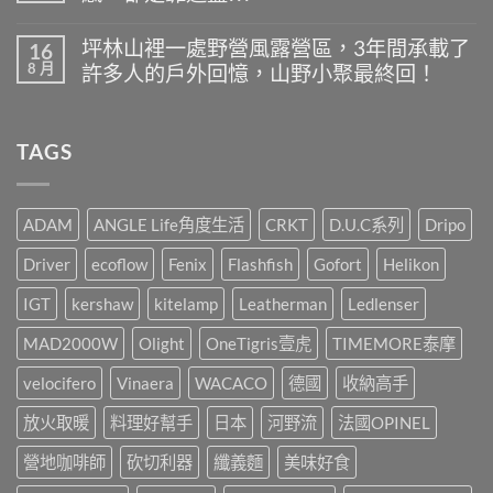
選
營
在
尚
物-
什
〈-
無
露
坪林山裡一處野營風露營區，3年間承載了
16
麼
Manner
留
營
8 月
最
許多人的戶外回憶，山野小聚最終回！
Outdoor
言
桌
好
選
面
在
尚
喝
物-
好
〈坪
無
又
我
伙
林
留
方
的
TAGS
伴，
山
言
便
戶
IGT
裡
快
外
挺
一
速?〉
點
你
處
中
燈
就
野
ADAM
ANGLE Life角度生活
CRKT
D.U.C系列
Dripo
儀
這
營
式
樣
風
Driver
ecoflow
Fenix
Flashfish
Gofort
Helikon
感，
辦!!!〉
露
都
中
營
是
IGT
kershaw
kitelamp
Leatherman
Ledlenser
區，
靠
3
這
MAD2000W
Olight
OneTigris壹虎
TIMEMORE泰摩
年
盞!!!〉
間
中
承
velocifero
Vinaera
WACACO
德國
收納高手
載
了
放火取暖
料理好幫手
日本
河野流
法國OPINEL
許
多
營地咖啡師
砍切利器
纖義麵
美味好食
人
的