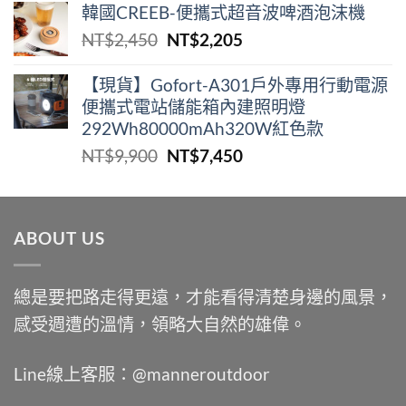
韓國CREEB-便攜式超⾳波啤酒泡沫機
價
價
原
目
NT$
2,450
NT$
2,205
格：
格：
始
前
NT$2,000。
NT$1,400。
價
價
【現貨】Gofort-A301戶外專用行動電源
便攜式電站儲能箱內建照明燈
格：
格：
292Wh80000mAh320W紅色款
NT$2,450。
NT$2,205。
原
目
NT$
9,900
NT$
7,450
始
前
價
價
格：
格：
ABOUT US
NT$9,900。
NT$7,450。
總是要把路走得更遠，才能看得清楚身邊的風景，
感受週遭的溫情，領略大自然的雄偉。
Line線上客服：@manneroutdoor