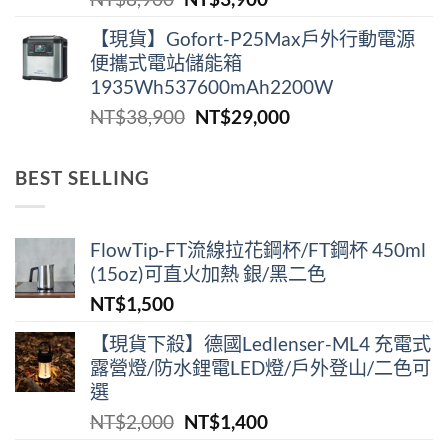
NT$2,180。
NT$1,290。
始
前
【現貨】Gofort-P25Max戶外行動電源
價
價
便攜式電站儲能箱
格：
格：
1935Wh537600mAh2200W
NT$8,900。
NT$3,900。
原
目
NT$
38,900
NT$
29,000
始
前
價
價
BEST SELLING
格：
格：
NT$38,900。
NT$29,000。
FlowTip-FT流線拉花鋼杯/FT鋼杯 450ml
(15oz)可直火加熱 銀/黑二色
NT$
1,500
【現貨下殺】德國Ledlenser-ML4 充電式
露營燈/防水鋰電LED燈/戶外登山/二色可
選
原
目
NT$
2,000
NT$
1,400
始
前