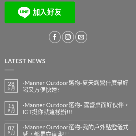
LATEST NEWS
-Manner Outdoor選物-夏天露營什麼最好
28
5 月
喝又方便快速?
在
尚
〈-
無
-Manner Outdoor選物- 露營桌面好伙伴，
15
Manner
留
9 月
IGT挺你就這樣辦!!!
Outdoor
言
選
在
尚
物-
〈-
無
夏
-Manner Outdoor選物-我的戶外點燈儀式
07
Manner
留
天
9 月
感，都是靠這盞!!!
Outdoor
言
露