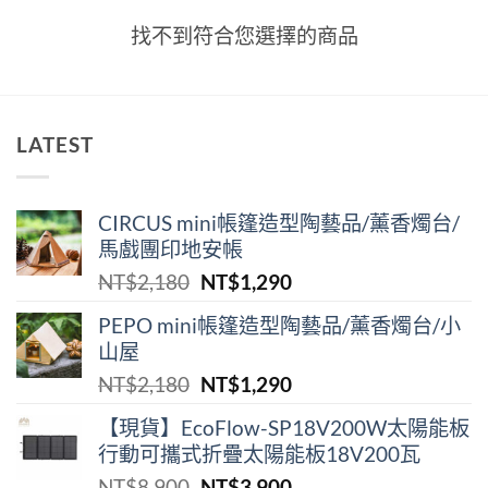
找不到符合您選擇的商品
LATEST
CIRCUS mini帳篷造型陶藝品/薰香燭台/
馬戲團印地安帳
原
目
NT$
2,180
NT$
1,290
始
前
PEPO mini帳篷造型陶藝品/薰香燭台/小
價
價
山屋
格：
格：
原
目
NT$
2,180
NT$
1,290
NT$2,180。
NT$1,290。
始
前
【現貨】EcoFlow-SP18V200W太陽能板
價
價
行動可攜式折疊太陽能板18V200瓦
格：
格：
原
目
NT$
8,900
NT$
3,900