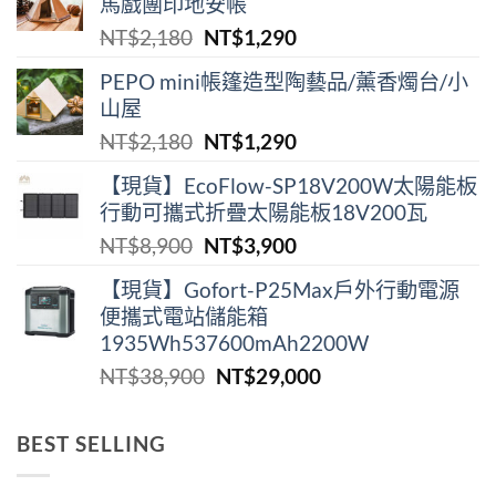
馬戲團印地安帳
原
目
NT$
2,180
NT$
1,290
始
前
PEPO mini帳篷造型陶藝品/薰香燭台/小
價
價
山屋
格：
格：
原
目
NT$
2,180
NT$
1,290
NT$2,180。
NT$1,290。
始
前
【現貨】EcoFlow-SP18V200W太陽能板
價
價
行動可攜式折疊太陽能板18V200瓦
格：
格：
原
目
NT$
8,900
NT$
3,900
NT$2,180。
NT$1,290。
始
前
【現貨】Gofort-P25Max戶外行動電源
價
價
便攜式電站儲能箱
格：
格：
1935Wh537600mAh2200W
NT$8,900。
NT$3,900。
原
目
NT$
38,900
NT$
29,000
始
前
價
價
BEST SELLING
格：
格：
NT$38,900。
NT$29,000。