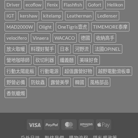
樣
風
Driver
ecoflow
Fenix
Flashfish
Gofort
Helikon
感，
辦!!!〉
露
都
中
營
是
IGT
kershaw
kitelamp
Leatherman
Ledlenser
區，
靠
3
這
MAD2000W
Olight
OneTigris壹虎
TIMEMORE泰摩
年
盞!!!〉
間
中
承
velocifero
Vinaera
WACACO
德國
收納高手
載
了
放火取暖
料理好幫手
日本
河野流
法國OPINEL
許
多
營地咖啡師
砍切利器
纖義麵
美味好食
人
的
行動太陽能板
行動電源
超值露營好物
越野電動滑板車
戶
外
回
野營必備
防蚊蟲
露營美學
韓國
風格部品
憶，
山
香氛蠟燭
野
小
聚
最
終
回！〉
Visa
PayPal
MasterCard
Amazon
Apple
中
Pay
戶外日誌
聯絡我們
購物流程
隱私權政策