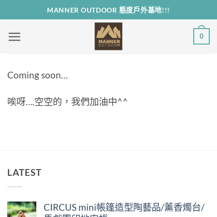
Skip
MANNER OUTDOOR 態度戶外基地!!!
to
content
0
Coming soon…
唉呀….空空的，我們加油中^^
LATEST
CIRCUS mini帳篷造型陶藝品/薰香燭台/