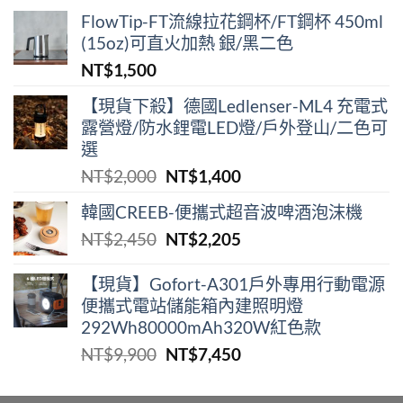
FlowTip-FT流線拉花鋼杯/FT鋼杯 450ml
(15oz)可直火加熱 銀/黑二色
NT$
1,500
【現貨下殺】德國Ledlenser-ML4 充電式
露營燈/防水鋰電LED燈/戶外登山/二色可
選
原
目
NT$
2,000
NT$
1,400
始
前
韓國CREEB-便攜式超⾳波啤酒泡沫機
價
價
原
目
NT$
2,450
NT$
2,205
格：
格：
始
前
NT$2,000。
NT$1,400。
價
價
【現貨】Gofort-A301戶外專用行動電源
便攜式電站儲能箱內建照明燈
格：
格：
292Wh80000mAh320W紅色款
NT$2,450。
NT$2,205。
原
目
NT$
9,900
NT$
7,450
始
前
價
價