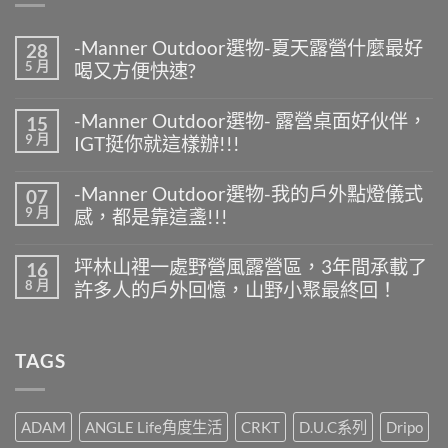
-Manner Outdoor選物-夏天露營什麼最好
28
5 月
喝又方便快速?
在
尚
〈-
無
-Manner Outdoor選物- 露營桌面好伙伴，
15
Manner
留
9 月
IGT挺你就這樣辦!!!
Outdoor
言
選
在
尚
物-
〈-
無
夏
-Manner Outdoor選物-我的戶外點燈儀式
07
Manner
留
天
9 月
感，都是靠這盞!!!
Outdoor
言
露
選
營
在
尚
物-
什
〈-
無
露
坪林山裡一處野營風露營區，3年間承載了
16
麼
Manner
留
營
8 月
最
許多人的戶外回憶，山野小聚最終回！
Outdoor
言
桌
好
選
面
在
尚
喝
物-
好
〈坪
無
又
我
伙
林
留
方
的
TAGS
伴，
山
言
便
戶
IGT
裡
快
外
挺
一
速?〉
點
你
處
中
燈
就
野
ADAM
ANGLE Life角度生活
CRKT
D.U.C系列
Dripo
儀
這
營
式