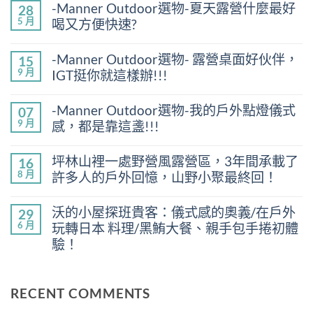
-Manner Outdoor選物-夏天露營什麼最好
28
5 月
喝又方便快速?
在
尚
〈-
無
-Manner Outdoor選物- 露營桌面好伙伴，
15
Manner
留
9 月
IGT挺你就這樣辦!!!
Outdoor
言
選
在
尚
物-
〈-
無
夏
-Manner Outdoor選物-我的戶外點燈儀式
07
Manner
留
天
9 月
感，都是靠這盞!!!
Outdoor
言
露
選
營
在
尚
物-
什
〈-
無
露
坪林山裡一處野營風露營區，3年間承載了
16
麼
Manner
留
營
8 月
最
許多人的戶外回憶，山野小聚最終回！
Outdoor
言
桌
好
選
面
在
尚
喝
物-
好
〈坪
無
又
我
沃的小屋探班貴客：儀式感的奧義/在戶外
29
伙
林
留
方
的
6 月
伴，
玩轉日本 料理/黑鮪大餐、親手包手捲初體
山
言
便
戶
IGT
裡
快
驗！
外
挺
一
速?〉
點
你
處
在
尚
中
燈
就
野
〈沃
無
儀
這
營
的
留
式
RECENT COMMENTS
樣
風
小
言
感，
辦!!!〉
露
屋
都