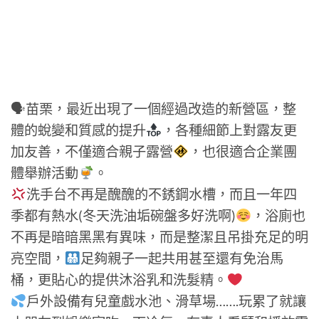
🗣苗栗，最近出現了一個經過改造的新營區，整
體的蛻變和質感的提升
，各種細節上對露友更
加友善，不僅適合親子露營
，也很適合企業團
體舉辦活動
。
洗手台不再是醜醜的不銹鋼水槽，而且一年四
季都有熱水(冬天洗油垢碗盤多好洗啊)
，浴廁也
不再是暗暗黑黑有異味，而是整潔且吊掛充足的明
亮空間，
足夠親子一起共用甚至還有免治馬
桶，更貼心的提供沐浴乳和洗髮精。
戶外設備有兒童戲水池、滑草場…….玩累了就讓