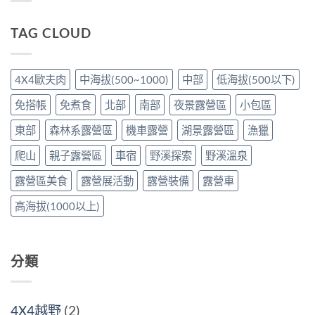
中
營
探
是
區，
班
靠
3
貴
TAG CLOUD
這
年
客：
盞!!!〉
間
儀
中
承
式
載
感
4X4歐夫肉
中海拔(500~1000)
中部
低海拔(500以下)
了
的
許
奧
免搭帳
免煮食
北部
南部
夜景露營區
小包區
多
義/
人
在
的
戶
東部
森林系露營區
機車露營
湖景露營區
漁獵
戶
外
外
玩
爬山
親子露營區
車宿
野溪探索
野溪溫泉
回
轉
憶，
日
露營區美食
露營展活動
露營裝備
露營車
山
本
野
料
高海拔(1000以上)
小
理/
聚
黑
最
鮪
終
大
回！〉
餐、
分類
中
親
手
包
手
捲
4X4越野
(2)