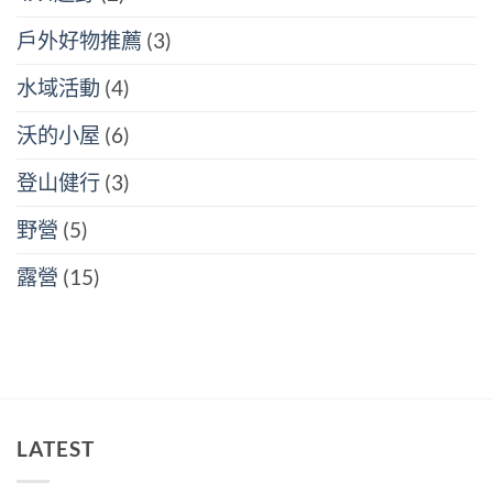
初
體
戶外好物推薦
(3)
驗！〉
中
水域活動
(4)
沃的小屋
(6)
登山健行
(3)
野營
(5)
露營
(15)
LATEST