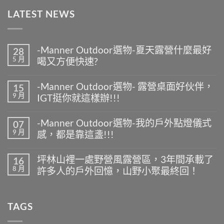
LATEST NEWS
-Manner Outdoor選物-夏天露營什麼最好
28
5 月
喝又方便快速?
在
尚
〈-
無
-Manner Outdoor選物- 露營桌面好伙伴，
15
Manner
留
9 月
IGT挺你就這樣辦!!!
Outdoor
言
選
在
尚
物-
〈-
無
夏
-Manner Outdoor選物-我的戶外點燈儀式
07
Manner
留
天
9 月
感，都是靠這盞!!!
Outdoor
言
露
選
營
在
尚
物-
什
〈-
無
露
坪林山裡一處野營風露營區，3年間承載了
16
麼
Manner
留
營
8 月
最
許多人的戶外回憶，山野小聚最終回！
Outdoor
言
桌
好
選
面
在
尚
喝
物-
好
〈坪
無
又
我
伙
林
留
方
的
TAGS
伴，
山
言
便
戶
IGT
裡
快
外
挺
一