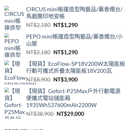
CIRCUS mini帳篷造型陶藝品/薰香燭台/
馬戲團印地安帳
原
目
NT$
2,180
NT$
1,290
始
前
PEPO mini帳篷造型陶藝品/薰香燭台/小
價
價
山屋
格：
格：
原
目
NT$
2,180
NT$
1,290
NT$2,180。
NT$1,290。
始
前
【現貨】EcoFlow-SP18V200W太陽能板
價
價
行動可攜式折疊太陽能板18V200瓦
格：
格：
原
目
NT$
8,900
NT$
3,900
NT$2,180。
NT$1,290。
始
前
【現貨】Gofort-P25Max戶外行動電源
價
價
便攜式電站儲能箱
格：
格：
1935Wh537600mAh2200W
NT$8,900。
NT$3,900。
原
目
NT$
38,900
NT$
29,000
始
前
價
價