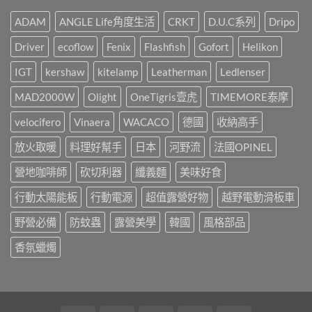
速?〉
點
你
處
中
燈
就
野
ADAM
ANGLE Life角度生活
CRKT
D.U.C系列
Dripo
儀
這
營
式
樣
風
Driver
ecoflow
Fenix
Flashfish
Gofort
Helikon
感，
辦!!!〉
露
都
中
營
是
IGT
kershaw
kitelamp
Leatherman
Ledlenser
區，
靠
3
這
MAD2000W
Olight
OneTigris壹虎
TIMEMORE泰摩
年
盞!!!〉
間
中
承
velocifero
Vinaera
WACACO
德國
收納高手
載
了
放火取暖
料理好幫手
日本
河野流
法國OPINEL
許
多
營地咖啡師
砍切利器
纖義麵
美味好食
人
的
行動太陽能板
行動電源
超值露營好物
越野電動滑板車
戶
外
回
野營必備
防蚊蟲
露營美學
韓國
風格部品
憶，
山
香氛蠟燭
野
小
聚
最
終
回！〉