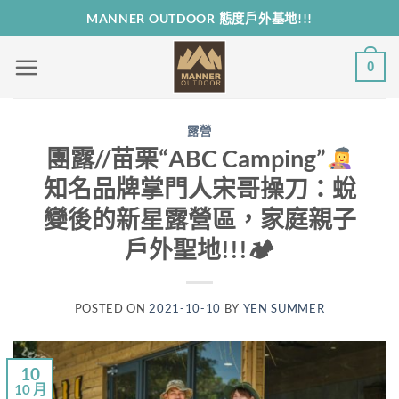
Skip
MANNER OUTDOOR 態度戶外基地!!!
to
content
0
露營
團露//苗栗“ABC Camping”
知名品牌掌門人宋哥操刀：蛻
變後的新星露營區，家庭親子
戶外聖地!!!🏕
POSTED ON
2021-10-10
BY
YEN SUMMER
10
10 月