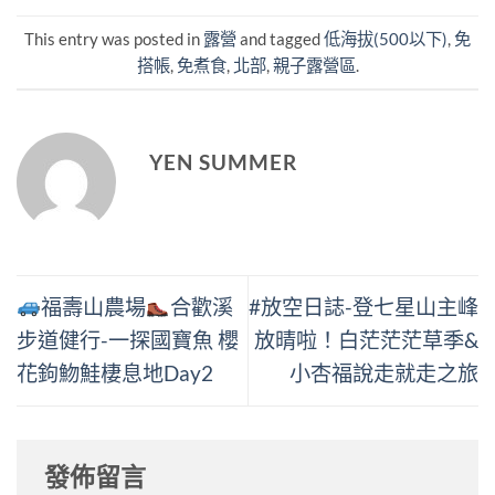
This entry was posted in
露營
and tagged
低海拔(500以下)
,
免
搭帳
,
免煮食
,
北部
,
親子露營區
.
YEN SUMMER
福壽山農場
合歡溪
#放空日誌-登七星山主峰
步道健行-一探國寶魚 櫻
放晴啦！白茫茫茫草季&
花鉤魩鮭棲息地Day2
小杏福說走就走之旅
發佈留言