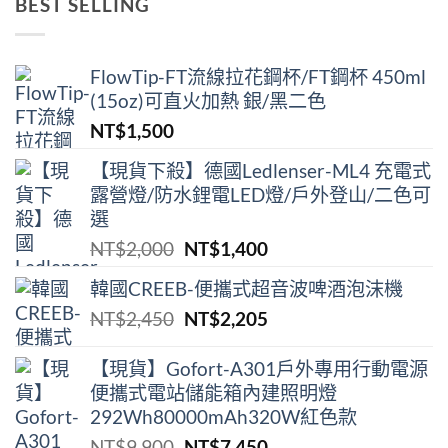
BEST SELLING
格：
格：
NT$38,900。
NT$29,000。
FlowTip-FT流線拉花鋼杯/FT鋼杯 450ml
(15oz)可直火加熱 銀/黑二色
NT$
1,500
【現貨下殺】德國Ledlenser-ML4 充電式
露營燈/防水鋰電LED燈/戶外登山/二色可
選
原
目
NT$
2,000
NT$
1,400
始
前
韓國CREEB-便攜式超⾳波啤酒泡沫機
價
價
原
目
NT$
2,450
NT$
2,205
格：
格：
始
前
NT$2,000。
NT$1,400。
價
價
【現貨】Gofort-A301戶外專用行動電源
便攜式電站儲能箱內建照明燈
格：
格：
292Wh80000mAh320W紅色款
NT$2,450。
NT$2,205。
原
目
NT$
9,900
NT$
7,450