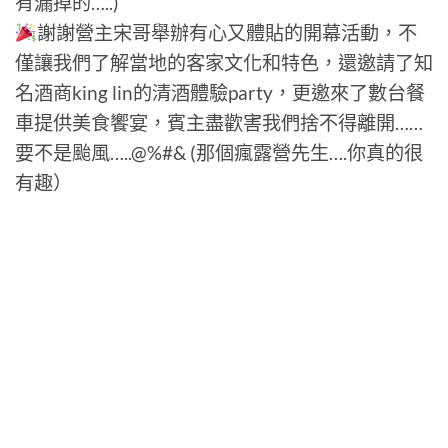
有漏掉的…..)
謝謝營主宋哥舉辦有心又體貼的開幕活動，不
僅讓我們了解當地的客家文化和特色，還邀請了知
名酒商king lin的清酒體驗party，更邀來了數台餐
車提供美食饗宴，賓主盡歡害我們捨不得離開……
要不是颱風…..@%#& (那個瘋露營先生….你真的很
有趣）